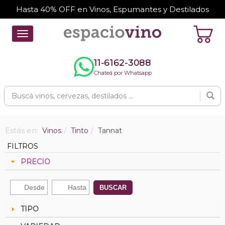
Hasta 40% OFF en Vinos, Espumantes y Destilados
Toggle
navigation
11-6162-3088
Chateá por Whatsapp
Estás en:
Vinos
Tinto
Tannat
FILTROS
PRECIO
BUSCAR
TIPO