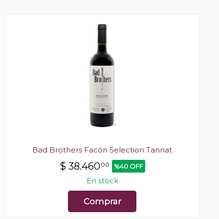
Bad Brothers Facón Selection Tannat
$
38.460
00
%40 OFF
En stock
Comprar