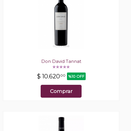
Don David Tannat
$
10.620
00
%10 OFF
Comprar