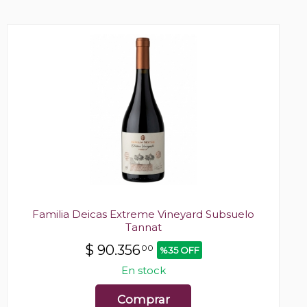
Familia Deicas Extreme Vineyard Subsuelo
Tannat
$
90.356
00
%35 OFF
En stock
Comprar