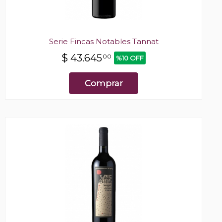
Serie Fincas Notables Tannat
$
43.645
00
%10 OFF
Comprar