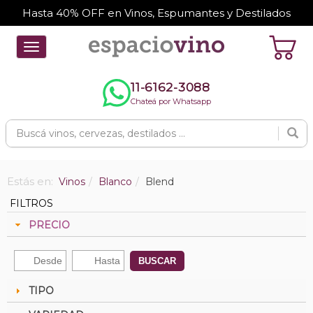
Hasta 40% OFF en Vinos, Espumantes y Destilados
Toggle
navigation
11-6162-3088
Chateá por Whatsapp
Estás en:
Vinos
Blanco
Blend
FILTROS
PRECIO
BUSCAR
TIPO