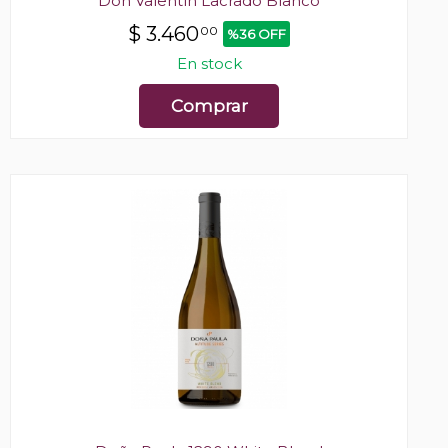
Don Valentín Lacrado Blanco
$
3.460
00
%36 OFF
En stock
Comprar