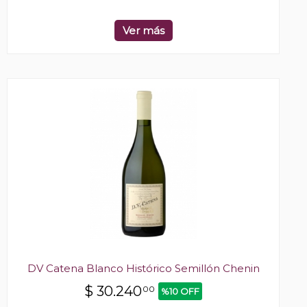
Ver más
DV Catena Blanco Histórico Semillón Chenin
$
30.240
00
%10 OFF