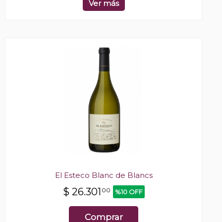
Ver más
El Esteco Blanc de Blancs
$
26.301
00
%10 OFF
Comprar