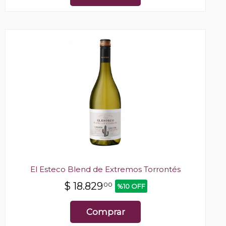
El Esteco Blend de Extremos Torrontés
$
18.829
00
%10 OFF
Comprar