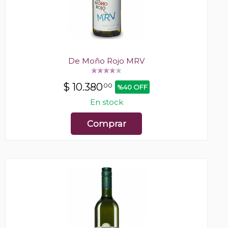
De Moño Rojo MRV
$
10.380
00
%40 OFF
En stock
Comprar