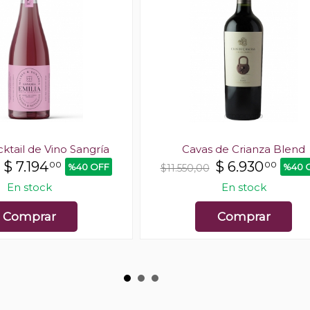
cktail de Vino Sangría
Cavas de Crianza Blend
$
7.194
$
6.930
00
00
%40 OFF
%40 
$11.550,00
En stock
En stock
Comprar
Comprar