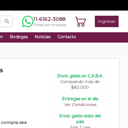
11-6162-3088
Ingresar
Chateá por Whatsapp
én
Bodegas
Noticias
Contacto
s
Envío gratis en C.A.B.A.
Comprando más de
$80.000
Entregas en el día
Ver Condiciones
Envío gratis resto del
país
u compra sea
Sólo 1 caja