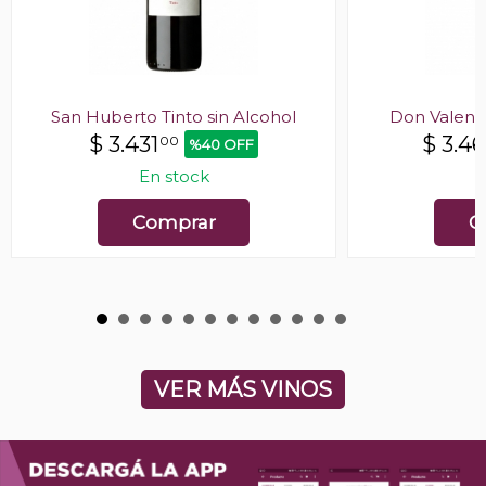
San Huberto Tinto sin Alcohol
Don Valent
$
3.431
$
3.4
00
%40 OFF
En stock
E
Comprar
C
VER MÁS VINOS