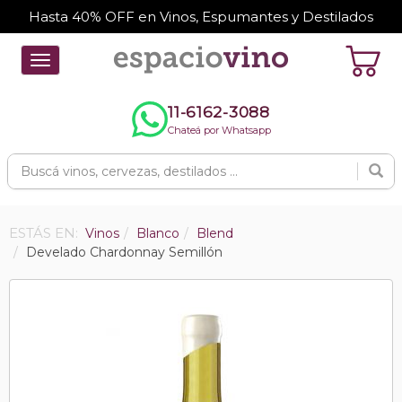
Hasta 40% OFF en Vinos, Espumantes y Destilados
Toggle
navigation
11-6162-3088
Chateá por Whatsapp
ESTÁS EN:
Vinos
Blanco
Blend
Develado Chardonnay Semillón