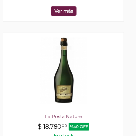
Ver más
La Posta Nature
$
18.780
00
%40 OFF
En stock