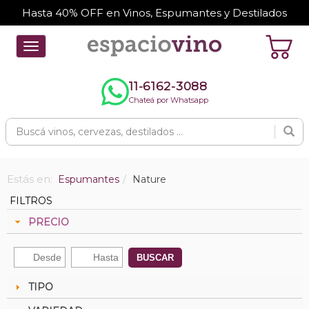
Hasta 40% OFF en Vinos, Espumantes y Destilados
Toggle
navigation
11-6162-3088
Chateá por Whatsapp
Estás en:
Espumantes
Nature
FILTROS
PRECIO
BUSCAR
TIPO