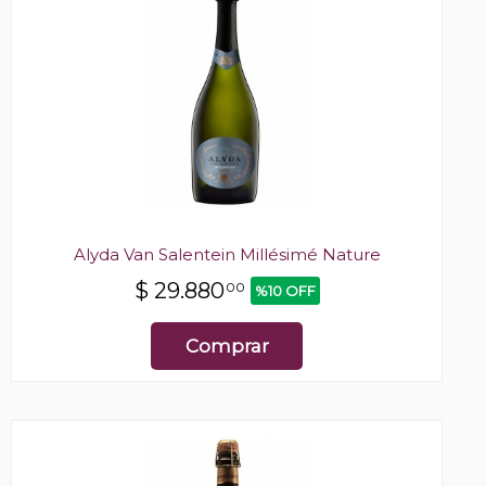
Alyda Van Salentein Millésimé Nature
$
29.880
00
%10 OFF
Comprar