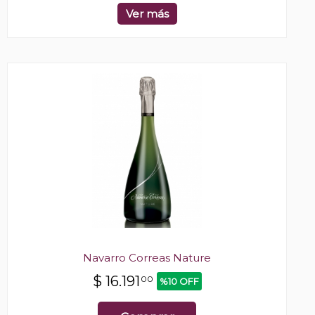
Ver más
Navarro Correas Nature
$
16.191
00
%10 OFF