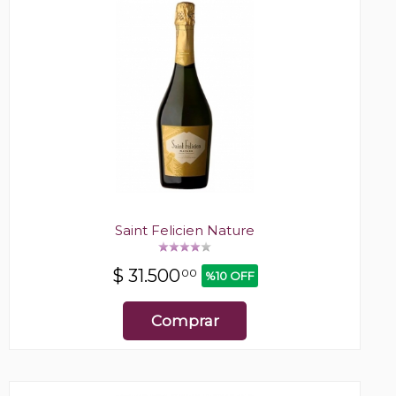
Saint Felicien Nature
$
31.500
00
%10 OFF
Comprar