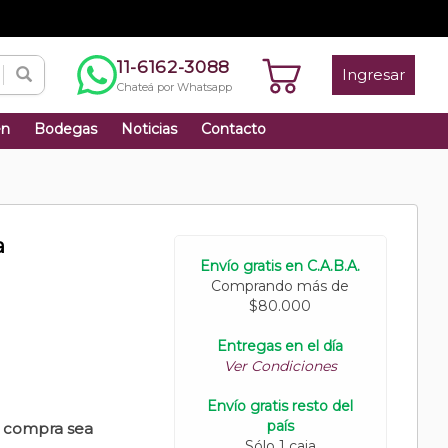
11-6162-3088
Ingresar
Chateá por Whatsapp
én
Bodegas
Noticias
Contacto
a
Envío gratis en C.A.B.A.
Comprando más de
$80.000
Entregas en el día
Ver Condiciones
Envío gratis resto del
país
u compra sea
Sólo 1 caja