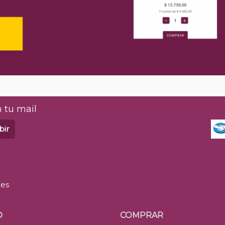
 tu mail
bir
tes
O
COMPRAR