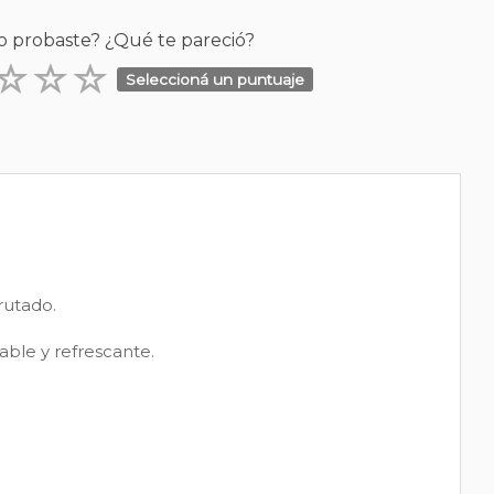
o probaste? ¿Qué te pareció?
Seleccioná un puntuaje
frutado.
ble y refrescante.