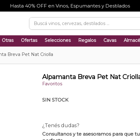
Hasta 40% OFF en Vinos, Espumantes y Destilados
Otras
Ofertas
Selecciones
Regalos
Cavas
Almac
ta Breva Pet Nat Criolla
Alpamanta Breva Pet Nat Crioll
Favoritos
SIN STOCK
¿Tenés dudas?
Consultanos y te asesoramos para que t