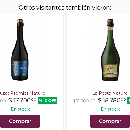
Otros visitantes también vieron:
uzat Premier Nature
La Posta Nature
$
17.700
$
18.780
00
00
%40 OFF
,00
$31.300,00
En stock
En stock
Comprar
Comprar