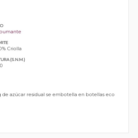
PO
pumante
RTE
0% Criolla
URA (S.N.M.)
0
g de azúcar residual se embotella en botellas eco