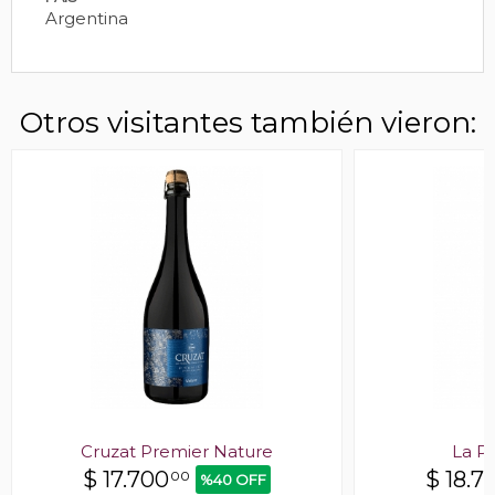
Argentina
Otros visitantes también vieron:
Cruzat Premier Nature
La P
$
17.700
$
18.7
00
%40 OFF