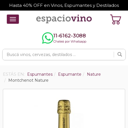
Hasta 40% OFF en Vinos, Espumantes y Destilados
Toggle
navigation
11-6162-3088
Chateá por Whatsapp
ESTÁS EN:
Espumantes
Espumante
Nature
Montchenot Nature