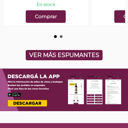
En stock
E
Comprar
C
VER MÁS ESPUMANTES