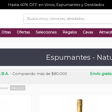
Hasta 40% OFF en Vinos, Espumantes y Destilados
Otras
Ofertas
Selecciones
Regalos
Cavas
Almac
Espumantes - Nat
.B.A.
- Comprando más de $80.000
Envío gratis
dos por:
Nature
X