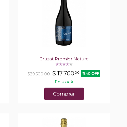
Cruzat Premier Nature
$
17.700
00
%40 OFF
$29.500,00
En stock
Comprar