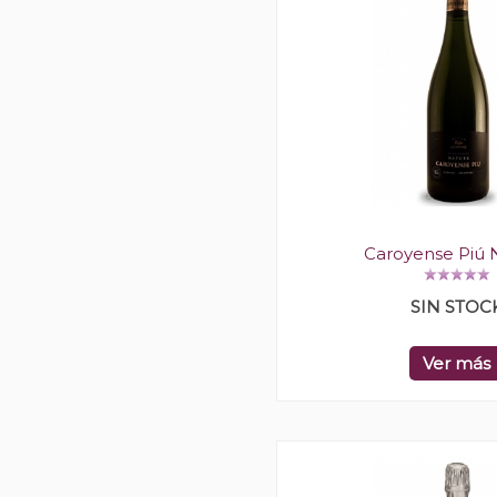
Caroyense Piú 
SIN STOC
Ver más