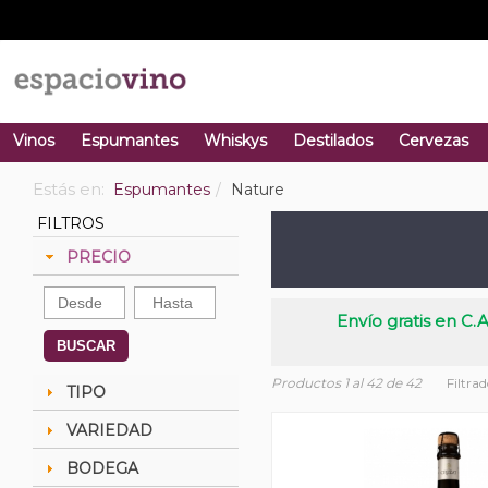
Vinos
Espumantes
Whiskys
Destilados
Cervezas
Estás en:
Espumantes
Nature
FILTROS
PRECIO
Envío gratis en C.A
BUSCAR
Productos 1 al 42 de 42
Filtra
TIPO
VARIEDAD
BODEGA