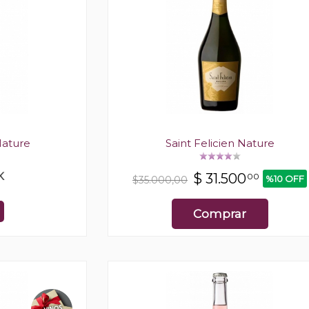
Nature
Saint Felicien Nature
K
$
31.500
00
%10 OFF
$35.000,00
Comprar