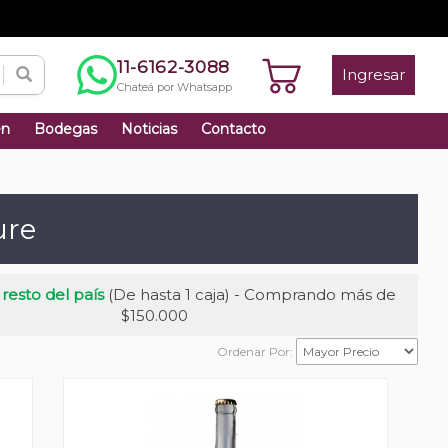
11-6162-3088
Ingresar
Chateá por Whatsapp
én
Bodegas
Noticias
Contacto
ure
 resto del país
(De hasta 1 caja) - Comprando más de
$150.000
Ordenar Por: