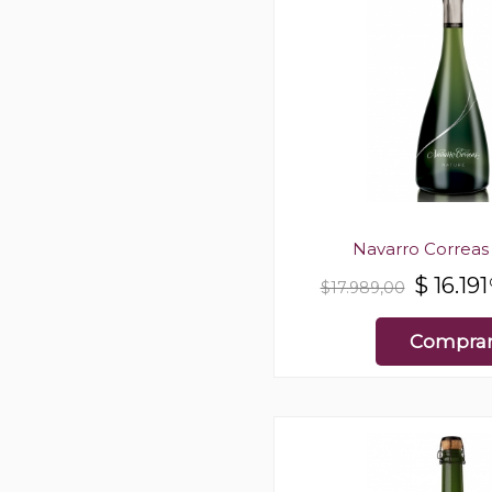
Navarro Correas
$
16.191
$17.989,00
Compra