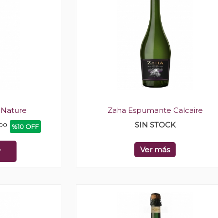
 Nature
Zaha Espumante Calcaire
SIN STOCK
00
%10 OFF
Ver más
r