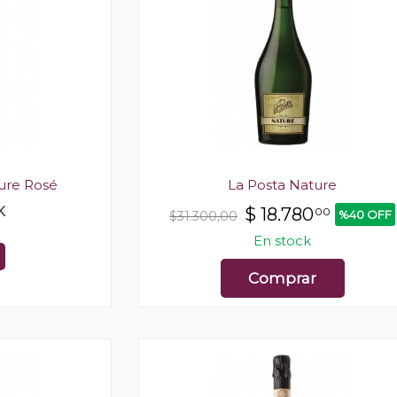
ture Rosé
La Posta Nature
K
$
18.780
00
%40 OFF
$31.300,00
En stock
Comprar