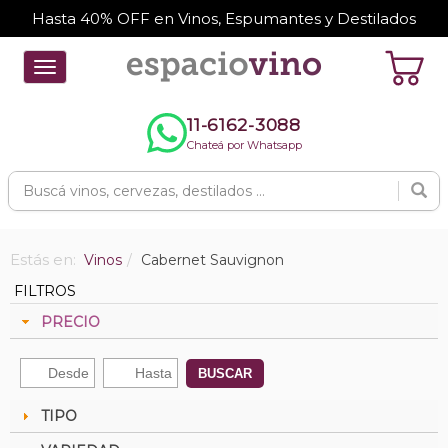
Hasta 40% OFF en Vinos, Espumantes y Destilados
Toggle
navigation
11-6162-3088
Chateá por Whatsapp
Estás en:
Vinos
Cabernet Sauvignon
FILTROS
PRECIO
BUSCAR
TIPO