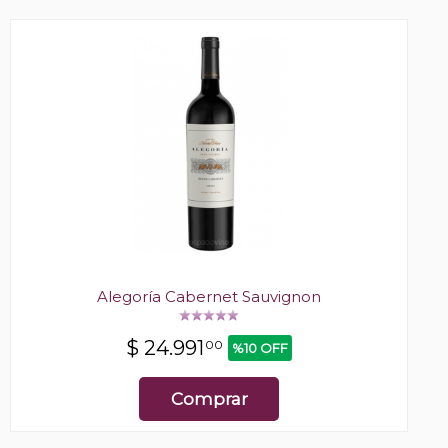
Alegoría Cabernet Sauvignon
$
24.991
00
%10 OFF
Comprar