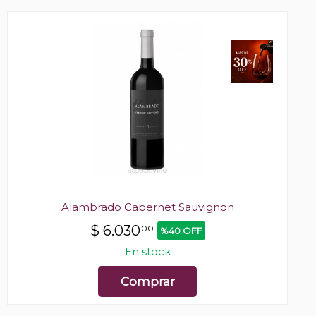
Alambrado Cabernet Sauvignon
$
6.030
00
%40 OFF
En stock
Comprar