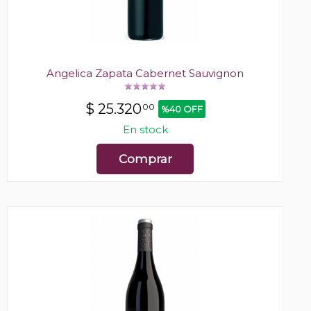
Angelica Zapata Cabernet Sauvignon
$
25.320
00
%40 OFF
En stock
Comprar