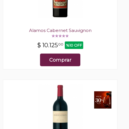
Alamos Cabernet Sauvignon
$
10.125
00
%10 OFF
Comprar