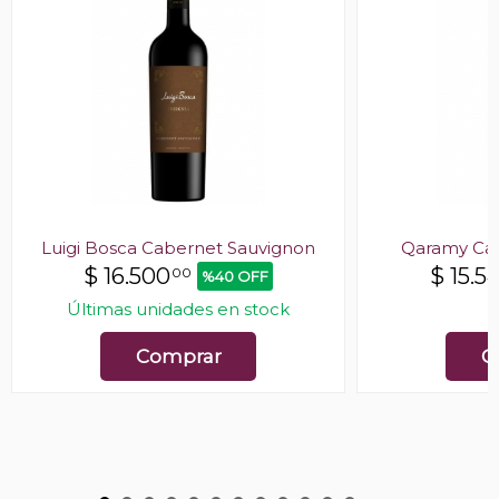
Luigi Bosca Cabernet Sauvignon
Qaramy Cab
$
16.500
$
15.5
00
%40 OFF
Últimas unidades en stock
E
Comprar
C