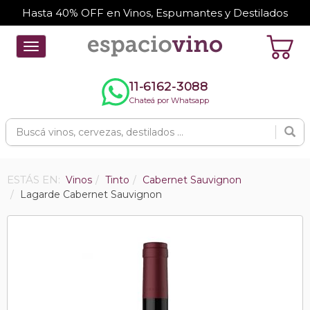
Hasta 40% OFF en Vinos, Espumantes y Destilados
Toggle
navigation
11-6162-3088
Chateá por Whatsapp
ESTÁS EN:
Vinos
Tinto
Cabernet Sauvignon
Lagarde Cabernet Sauvignon