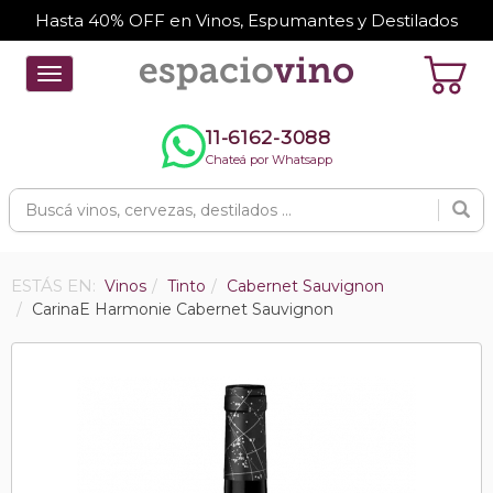
Hasta 40% OFF en Vinos, Espumantes y Destilados
Toggle
navigation
11-6162-3088
Chateá por Whatsapp
ESTÁS EN:
Vinos
Tinto
Cabernet Sauvignon
CarinaE Harmonie Cabernet Sauvignon