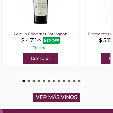
Portillo Cabernet Sauvignon
Elementos C
$
4.711
$
5.13
00
%30 OFF
En stock
E
Comprar
C
VER MÁS VINOS