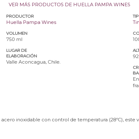
VER MÁS PRODUCTOS DE HUELLA PAMPA WINES
PRODUCTOR
TI
Huella Pampa Wines
Ti
VOLUMEN
CO
750 ml
10
LUGAR DE
ALT
ELABORACIÓN
92
Valle Aconcagua, Chile.
CR
BA
En
fr
ero inoxidable con control de temperatura (28ºC), este v