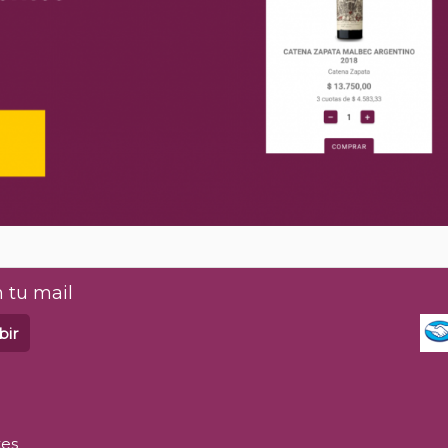
 tu mail
bir
tes