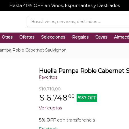
Hasta 40% OFF en Vinos, Espumantes y Destilados
Otras
Ofertas
Selecciones
Regalos
Cavas
Almac
Pampa Roble Cabernet Sauvignon
Huella Pampa Roble Cabernet 
Favoritos
$10.710,00
$
6.748
00
%37 OFF
Ver cuotas
5% OFF
con transferencia
En stock