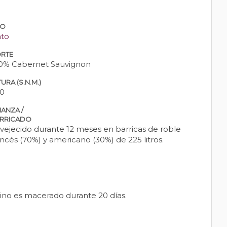
PO
nto
RTE
0% Cabernet Sauvignon
URA (S.N.M.)
0
IANZA /
RRICADO
vejecido durante 12 meses en barricas de roble
ancés (70%) y americano (30%) de 225 litros.
ino es macerado durante 20 días.