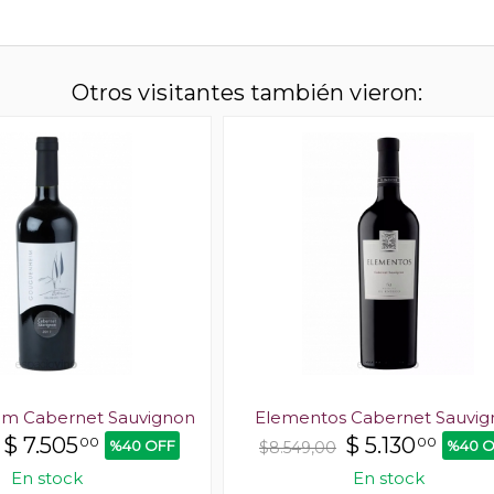
Otros visitantes también vieron:
m Cabernet Sauvignon
Elementos Cabernet Sauvig
$
7.505
$
5.130
00
00
%40 OFF
%40 O
$8.549,00
En stock
En stock