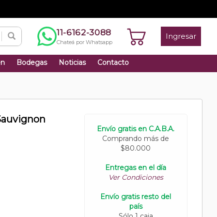
11-6162-3088
Ingresar
Chateá por Whatsapp
én
Bodegas
Noticias
Contacto
Sauvignon
Envío gratis en C.A.B.A.
Comprando más de
$80.000
Entregas en el día
Ver Condiciones
Envío gratis resto del
país
Sólo 1 caja