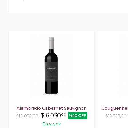
Alambrado Cabernet Sauvignon
Gouguenhei
$
6.030
00
%40 OFF
$10.050,00
$12.507,00
En stock