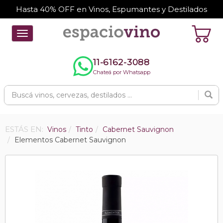
Hasta 40% OFF en Vinos, Espumantes y Destilados
Toggle
navigation
11-6162-3088
Chateá por Whatsapp
ESTÁS EN:
Vinos
Tinto
Cabernet Sauvignon
Elementos Cabernet Sauvignon