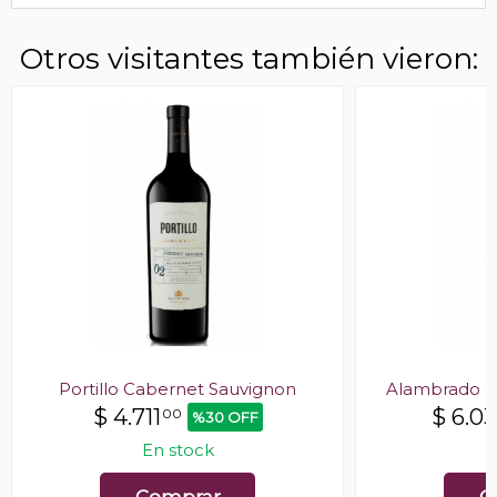
Otros visitantes también vieron:
Portillo Cabernet Sauvignon
Alambrado C
$
4.711
$
6.0
00
%30 OFF
En stock
E
Comprar
C