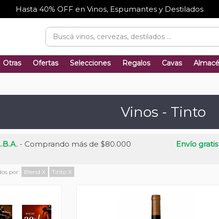
Hasta 40% OFF en Vinos, Espumantes y Destilados
Otras
Ofertas
Selecciones
Regalos
Cavas
Almac
Vinos - Tinto
.B.A.
- Comprando más de $80.000
Envío gratis
dos por:
Blend
X
Tinto
X