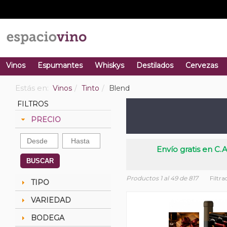
Vinos
Espumantes
Whiskys
Destilados
Cervezas
Estás en:
Vinos
Tinto
Blend
FILTROS
PRECIO
Envío gratis en C.A
BUSCAR
Productos 1 al 49 de 817
Filtra
TIPO
VARIEDAD
BODEGA