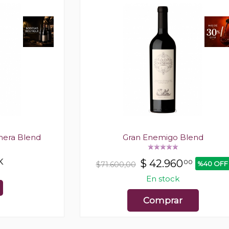
mera Blend
Gran Enemigo Blend
K
$
42.960
00
%40 OFF
$71.600,00
En stock
Comprar