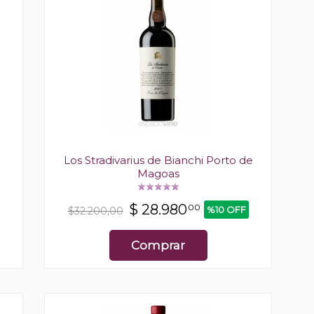
Los Stradivarius de Bianchi Porto de
Magoas
$
28.980
00
%10 OFF
$32.200,00
Comprar