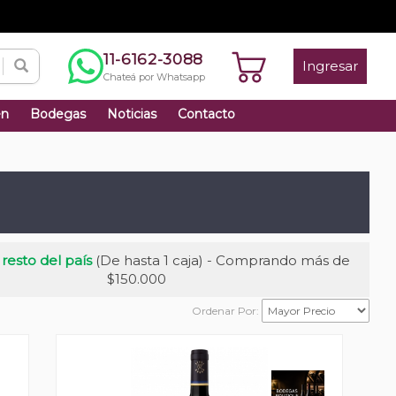
11-6162-3088
Ingresar
Chateá por Whatsapp
én
Bodegas
Noticias
Contacto
 resto del país
(De hasta 1 caja) - Comprando más de
$150.000
Ordenar Por: