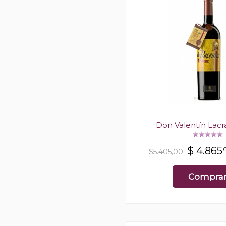
Don Valentín Lacr
$
4.865
$5.405,00
Compra