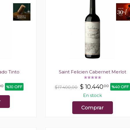
ado Tinto
Saint Felicien Cabernet Merlot
$
10.440
00
00
%10 OFF
%40 OFF
$17.400,00
En stock
r
Comprar