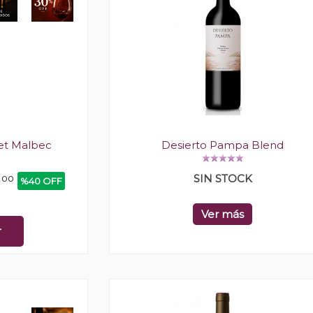
et Malbec
Desierto Pampa Blend
SIN STOCK
0
00
%40 OFF
Ver más
r