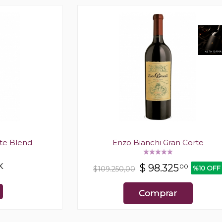
te Blend
Enzo Bianchi Gran Corte
K
$
98.325
00
%10 OFF
$109.250,00
Comprar