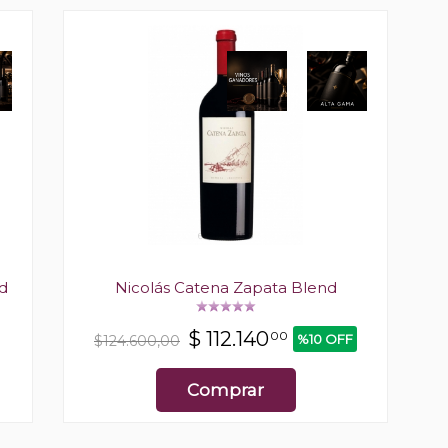
d
Nicolás Catena Zapata Blend
$
112.140
00
%10 OFF
$124.600,00
Comprar