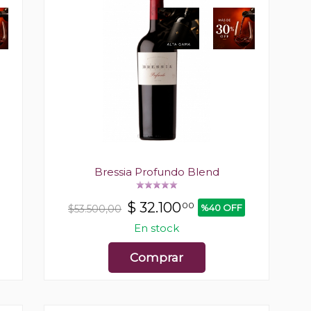
Bressia Profundo Blend
$
32.100
00
%40 OFF
$53.500,00
En stock
Comprar