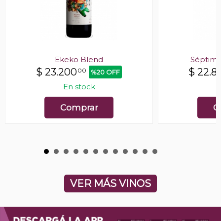
Ekeko Blend
Séptima
$
23.200
$
22.8
00
%20 OFF
En stock
E
Comprar
C
VER MÁS VINOS