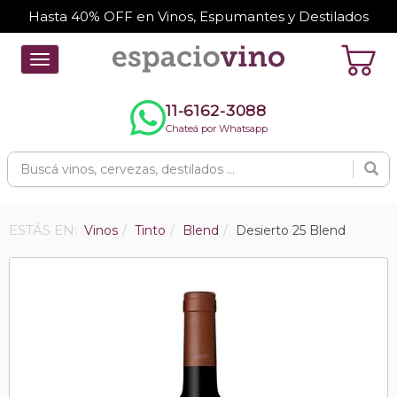
Hasta 40% OFF en Vinos, Espumantes y Destilados
Toggle
navigation
11-6162-3088
Chateá por Whatsapp
ESTÁS EN:
Vinos
Tinto
Blend
Desierto 25 Blend