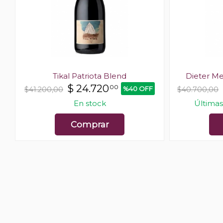
Tikal Patriota Blend
Dieter Me
$
24.720
00
%40 OFF
$41.200,00
$40.700,00
En stock
Últimas
Comprar