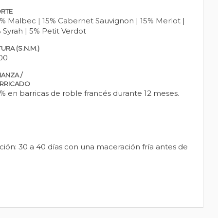
RTE
% Malbec | 15% Cabernet Sauvignon | 15% Merlot |
 Syrah | 5% Petit Verdot
URA (S.N.M.)
00
IANZA /
RRICADO
% en barricas de roble francés durante 12 meses.
ción: 30 a 40 días con una maceración fría antes de