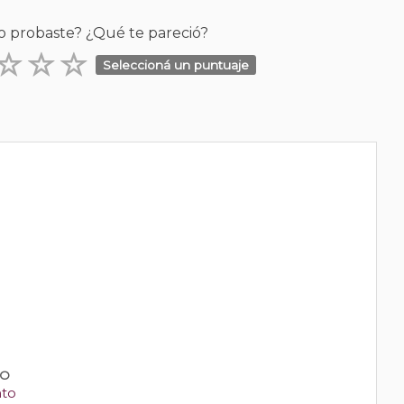
o probaste? ¿Qué te pareció?
Seleccioná un puntuaje
PO
nto