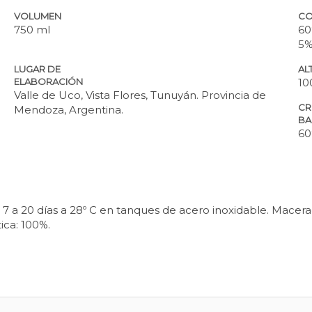
VOLUMEN
CO
750 ml
60
5%
LUGAR DE
ALT
ELABORACIÓN
10
Valle de Uco, Vista Flores, Tunuyán. Provincia de
CR
Mendoza, Argentina.
BA
60
7 a 20 días a 28º C en tanques de acero inoxidable. Macera
ica: 100%.