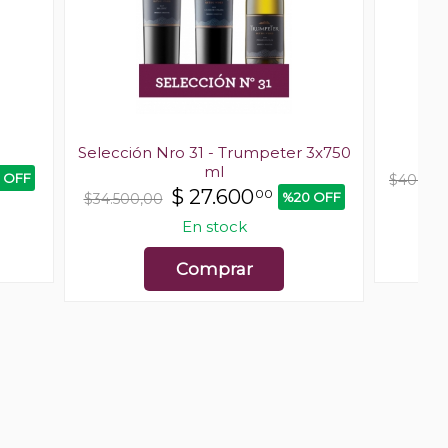
Selección Nro 31 - Trumpeter 3x750
ml
 OFF
$40.000
$
27.600
00
%20 OFF
$34.500,00
En stock
Comprar