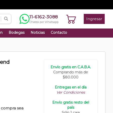
11-6162-3088
Ingresar
Chateá por Whatsapp
én
Bodegas
Noticias
Contacto
lend
Envío gratis en C.A.B.A.
Comprando más de
$80.000
Entregas en el día
Ver Condiciones
Envío gratis resto del
país
u compra sea
Sólo 1 caja