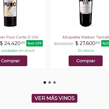
ier Puro Corte D Oro
Altupalka Malbec Tannat
$
24.420
$
27.600
00
00
%40 OFF
%20
$34.500,00
 unidades en stock
En stock
Comprar
Comprar
VER MÁS VINOS