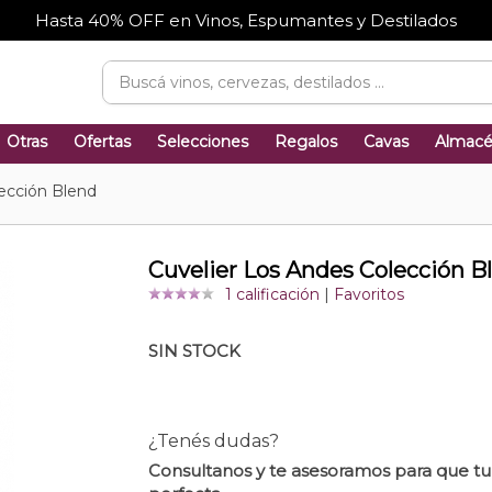
Hasta 40% OFF en Vinos, Espumantes y Destilados
Otras
Ofertas
Selecciones
Regalos
Cavas
Almac
ección Blend
Cuvelier Los Andes Colección B
1 calificación
|
Favoritos
SIN STOCK
¿Tenés dudas?
Consultanos y te asesoramos para que t