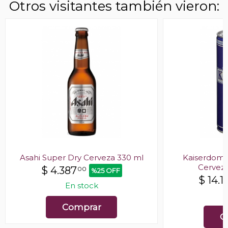
Otros visitantes también vieron:
Asahi Super Dry Cerveza 330 ml
Kaiserdom 
Cerveza
$
4.387
00
%25 OFF
$
14.1
En stock
E
Comprar
C