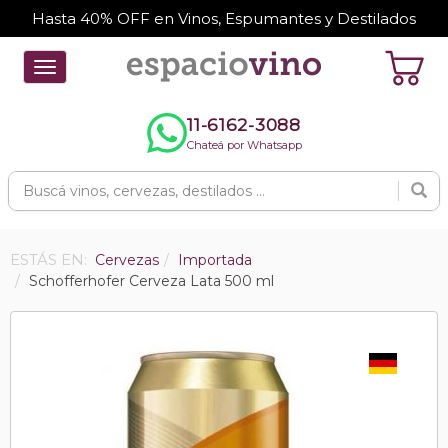
Hasta 40% OFF en Vinos, Espumantes y Destilados
Toggle
navigation
11-6162-3088
Chateá por Whatsapp
ESTÁS EN:
Cervezas
Importada
Schofferhofer Cerveza Lata 500 ml