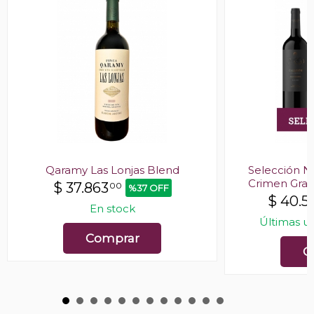
Qaramy Las Lonjas Blend
Selección Nr
Crimen Gran
$
37.863
00
%37 OFF
$
40.5
En stock
Últimas u
Comprar
C