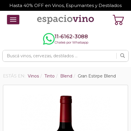
Hasta 40% OFF en Vinos, Espumantes y Destilados
Toggle
navigation
11-6162-3088
Chateá por Whatsapp
ESTÁS EN:
Vinos
Tinto
Blend
Gran Estirpe Blend