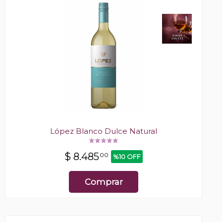
López Blanco Dulce Natural
$
8.485
00
%10 OFF
Comprar