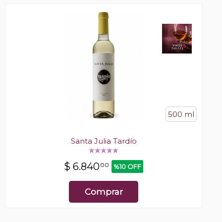
500 ml
Santa Julia Tardío
$
6.840
00
%10 OFF
Comprar