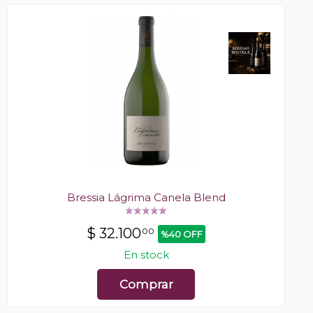
Bressia Lágrima Canela Blend
$
32.100
00
%40 OFF
En stock
Comprar