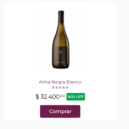
Alma Negra Blanco
$
32.400
00
%10 OFF
Comprar