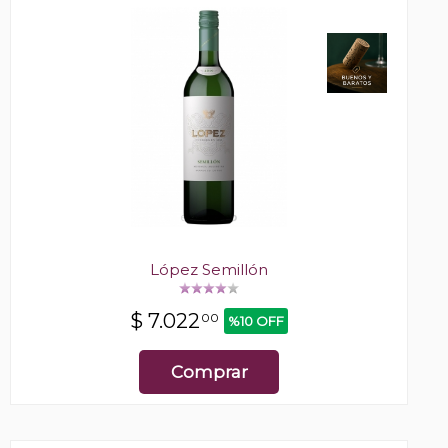
López Semillón
$
7.022
00
%10 OFF
Comprar