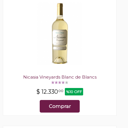
Nicasia Vineyards Blanc de Blancs
$
12.330
00
%10 OFF
Comprar