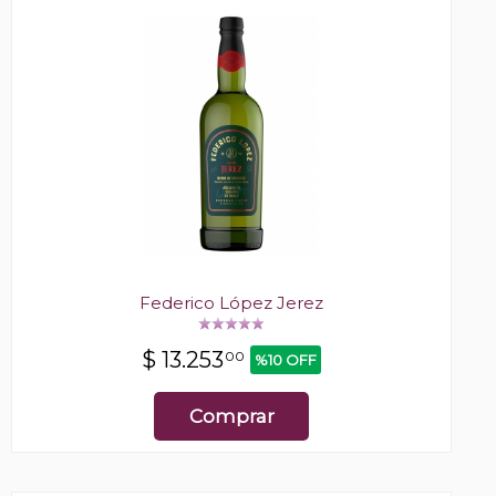
Federico López Jerez
$
13.253
00
%10 OFF
Comprar