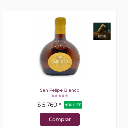
San Felipe Blanco
$
5.760
00
%10 OFF
Comprar