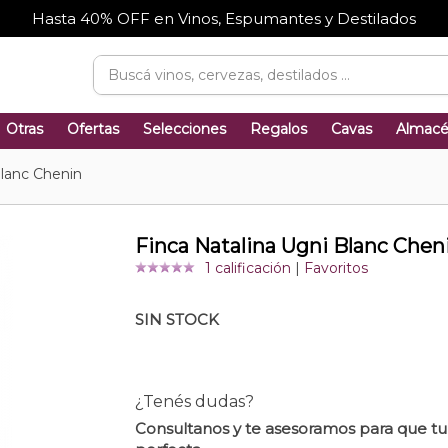
Hasta 40% OFF en Vinos, Espumantes y Destilados
Otras
Ofertas
Selecciones
Regalos
Cavas
Almac
Blanc Chenin
Finca Natalina Ugni Blanc Chen
1 calificación
|
Favoritos
SIN STOCK
¿Tenés dudas?
Consultanos y te asesoramos para que t