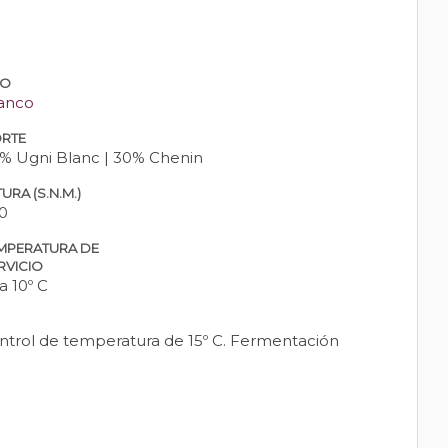
PO
anco
RTE
% Ugni Blanc | 30% Chenin
URA (S.N.M.)
0
MPERATURA DE
RVICIO
 a 10º C
ontrol de temperatura de 15º C. Fermentación