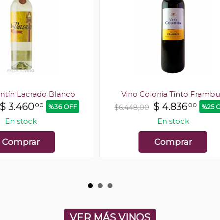
ntín Lacrado Blanco
Vino Colonia Tinto Framb
$
3.460
$
4.836
00
00
%36 OFF
%25 
$6.448,00
En stock
En stock
Comprar
Comprar
VER MÁS VINOS