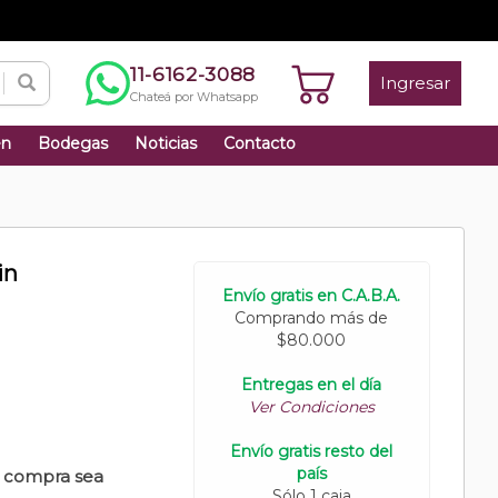
11-6162-3088
Ingresar
Chateá por Whatsapp
én
Bodegas
Noticias
Contacto
in
Envío gratis en C.A.B.A.
Comprando más de
$80.000
Entregas en el día
Ver Condiciones
Envío gratis resto del
país
u compra sea
Sólo 1 caja