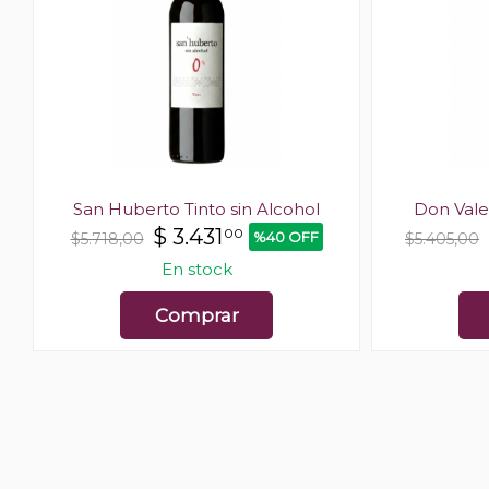
San Huberto Tinto sin Alcohol
Don Vale
$
3.431
00
%40 OFF
$5.718,00
$5.405,00
En stock
Comprar