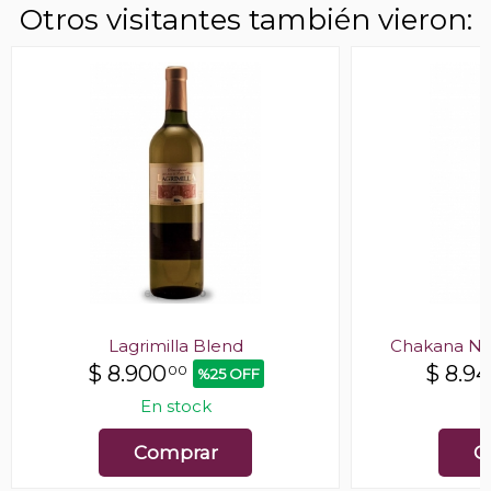
Otros visitantes también vieron:
Lagrimilla Blend
Chakana Nu
$
8.900
$
8.9
00
%25 OFF
En stock
E
Comprar
C