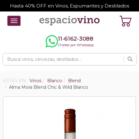
Hasta 40% OFF en Vinos, Espumantes y Destilados
Toggle
navigation
11-6162-3088
Chateá por Whatsapp
ESTÁS EN:
Vinos
Blanco
Blend
Alma Mora Blend Chic & Wild Blanco