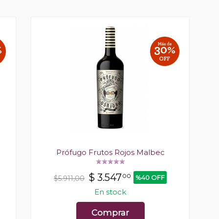
Prófugo Frutos Rojos Malbec
$
3.547
00
%40 OFF
$5.911,00
En stock
Comprar