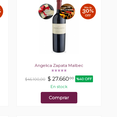
Angelica Zapata Malbec
$
27.660
00
%40 OFF
$46.100,00
En stock
Comprar