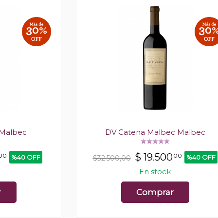
 Malbec
DV Catena Malbec Malbec
$
19.500
00
00
%40 OFF
%40 OFF
$32.500,00
En stock
r
Comprar