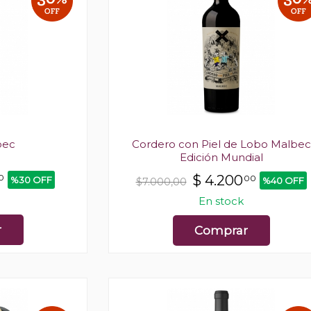
bec
Cordero con Piel de Lobo Malbec
Edición Mundial
0
$
4.200
00
%30 OFF
%40 OFF
$7.000,00
En stock
r
Comprar