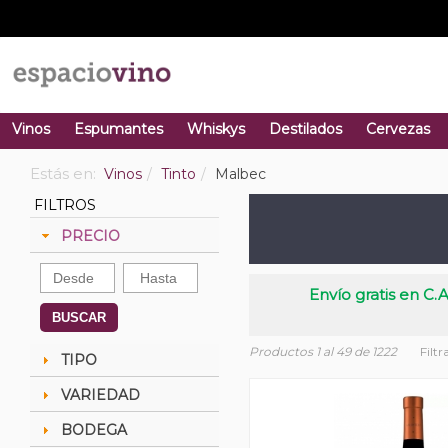
Vinos
Espumantes
Whiskys
Destilados
Cervezas
Estás en:
Vinos
Tinto
Malbec
FILTROS
PRECIO
Envío gratis en C.A
BUSCAR
Productos 1 al 49 de 1222
Filtr
TIPO
VARIEDAD
BODEGA