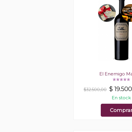
El Enemigo M
$
19.500
$32.500,00
En stock
Compra