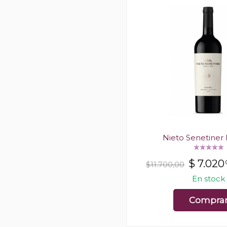
Nieto Senetiner
$
7.020
$11.700,00
En stock
Compra