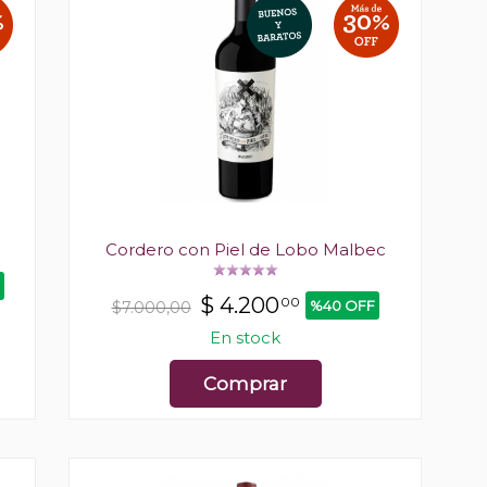
Cordero con Piel de Lobo Malbec
$
4.200
00
%40 OFF
$7.000,00
En stock
Comprar