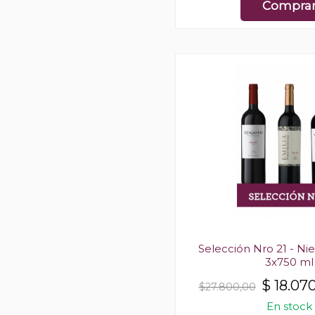
Compra
Selección Nro 21 - Ni
3x750 ml
$
18.07
$27.800,00
En stock