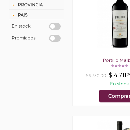
PROVINCIA
PAIS
En stock
Premiados
Portillo Mal
$
4.711
0
$6.730,00
En stock
Compra