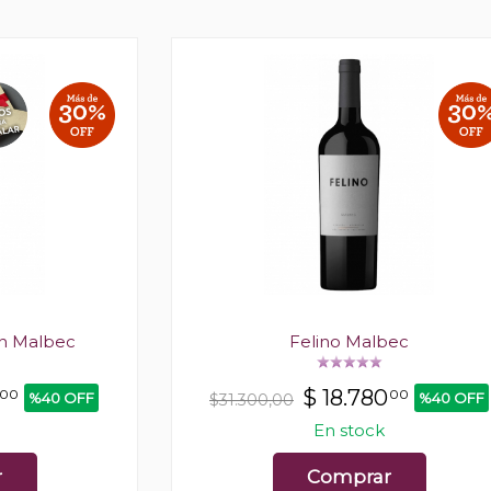
ón Malbec
Felino Malbec
$
18.780
00
00
%40 OFF
%40 OFF
$31.300,00
En stock
r
Comprar