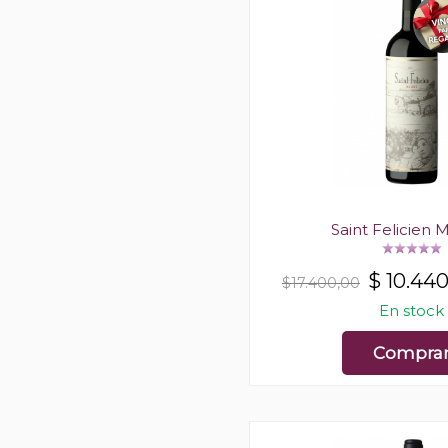
Saint Felicien 
$
10.44
$17.400,00
En stock
Compra