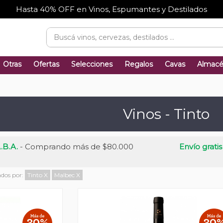
Hasta 40% OFF en Vinos, Espumantes y Destilados
Otras
Ofertas
Selecciones
Regalos
Cavas
Almac
Vinos - Tinto
.B.A.
- Comprando más de $80.000
Envío gratis
ados por:
Tinto
X
Malbec
X