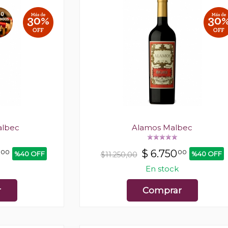
albec
Alamos Malbec
$
6.750
00
00
%40 OFF
%40 OFF
$11.250,00
En stock
r
Comprar