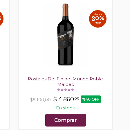
Postales Del Fin del Mundo Roble
Malbec
$
4.860
00
%40 OFF
$8.100,00
En stock
Comprar