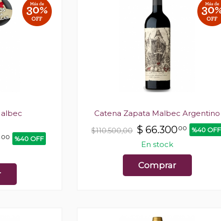
Malbec
Catena Zapata Malbec Argentino
$
66.300
00
%40 OFF
$110.500,00
0
00
%40 OFF
En stock
Comprar
r