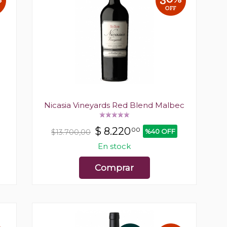
Nicasia Vineyards Red Blend Malbec
$
8.220
00
%40 OFF
$13.700,00
En stock
Comprar