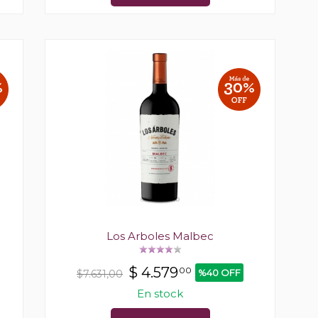
Los Arboles Malbec
$
4.579
00
%40 OFF
$7.631,00
En stock