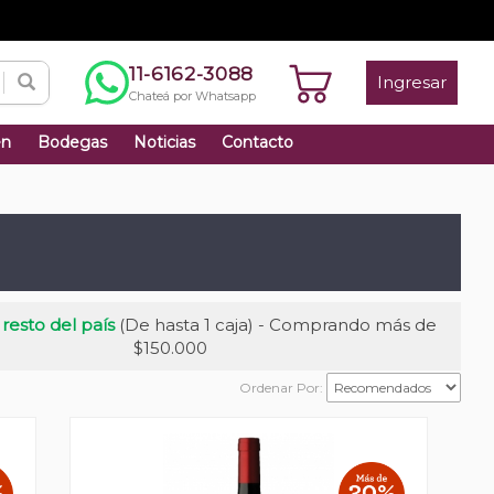
11-6162-3088
Ingresar
Chateá por Whatsapp
én
Bodegas
Noticias
Contacto
 resto del país
(De hasta 1 caja) - Comprando más de
$150.000
Ordenar Por: