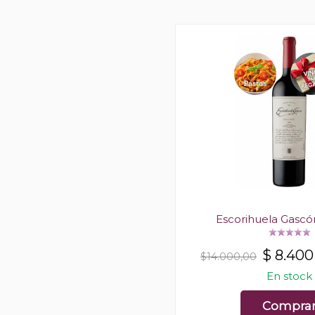
Escorihuela Gasc
$
8.400
$14.000,00
En stock
Compra