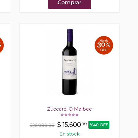
Comprar
Zuccardi Q Malbec
$
15.600
00
%40 OFF
$26.000,00
En stock