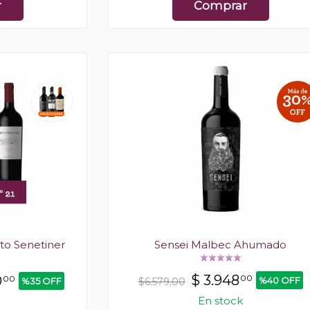
r
Comprar
eto Senetiner
Sensei Malbec Ahumado
$
3.948
0
00
00
%40 OFF
$6.579,00
%35 OFF
En stock