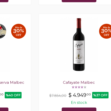
serva Malbec
Cafayate Malbec
$
4.949
00
00
%40 OFF
%37 OFF
$7.854,00
En stock