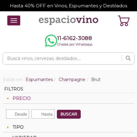
Hasta 40% OFF en Vinos, Espumantes y Destilados
Toggle
navigation
11-6162-3088
Chateá por Whatsapp
Estás en:
Espumantes
Champagne
Brut
FILTROS
PRECIO
BUSCAR
TIPO