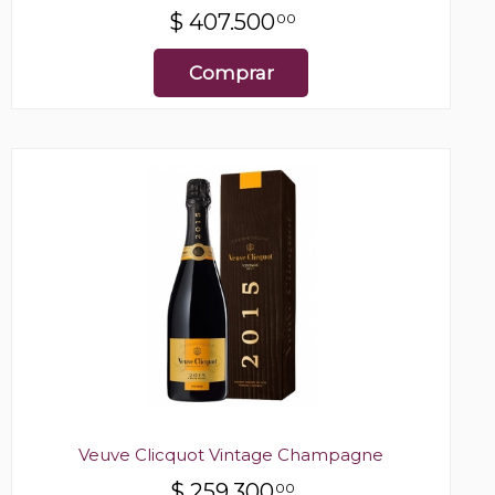
$
407.500
00
Comprar
Veuve Clicquot Vintage Champagne
$
259.300
00