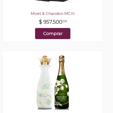
Moet & Chandon MCIII
$
957.500
00
Comprar