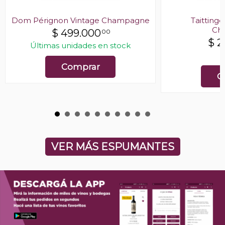
Dom Pérignon Vintage Champagne
Taittinge
Ch
$
499.000
00
$
2
Últimas unidades en stock
E
Comprar
C
VER MÁS ESPUMANTES