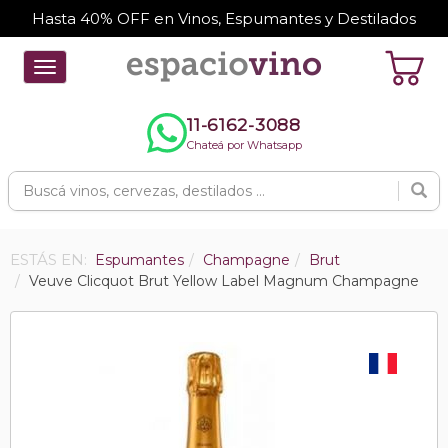
Hasta 40% OFF en Vinos, Espumantes y Destilados
Toggle
navigation
11-6162-3088
Chateá por Whatsapp
ESTÁS EN:
Espumantes
Champagne
Brut
Veuve Clicquot Brut Yellow Label Magnum Champagne