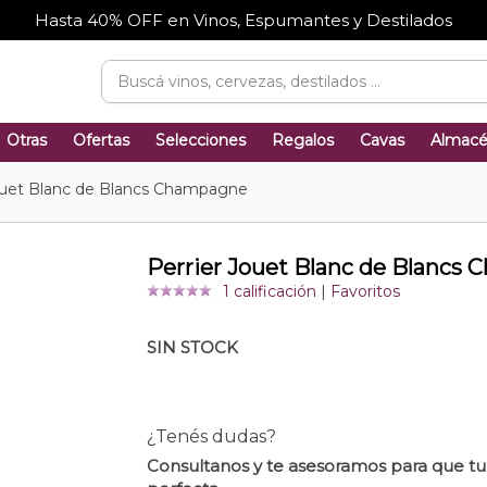
Hasta 40% OFF en Vinos, Espumantes y Destilados
Otras
Ofertas
Selecciones
Regalos
Cavas
Almac
ouet Blanc de Blancs Champagne
Perrier Jouet Blanc de Blancs
1 calificación
|
Favoritos
SIN STOCK
¿Tenés dudas?
Consultanos y te asesoramos para que t