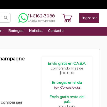
11-6162-3088
Ingresar
Chateá por Whatsapp
én
Bodegas
Noticias
Contacto
 Champagne
Envío gratis en C.A.B.A.
Comprando más de
$80.000
Entregas en el día
Ver Condiciones
Envío gratis resto del
país
u compra sea
Sólo 1 caja