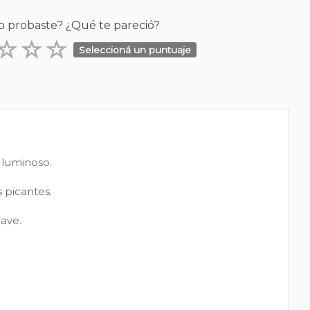
o probaste? ¿Qué te pareció?
Seleccioná un puntuaje
 luminoso.
s picantes.
ave.