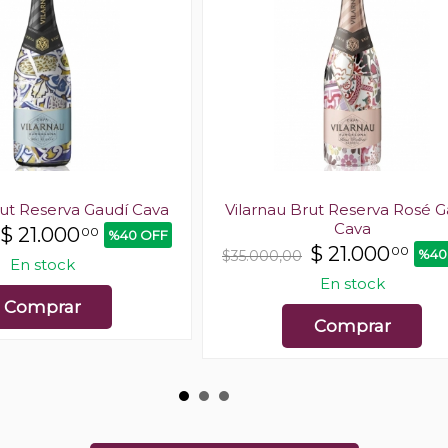
rut Reserva Gaudí Cava
Vilarnau Brut Reserva Rosé G
Cava
$
21.000
00
%40 OFF
$
21.000
00
%40
$35.000,00
En stock
En stock
Comprar
Comprar