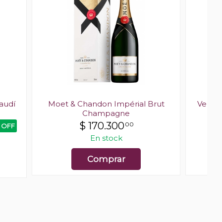
audí
Moet & Chandon Impérial Brut
Veuve 
Champagne
$
170.300
00
 OFF
En stock
Comprar