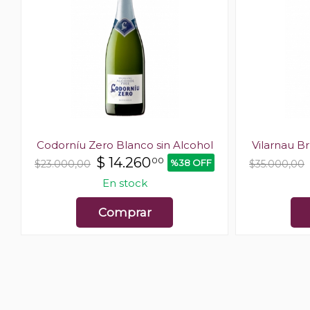
e
Codorníu Zero Blanco sin Alcohol
Vilarnau B
$
14.260
00
%38 OFF
$23.000,00
$35.000,00
En stock
Comprar