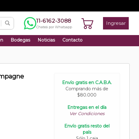
11-6162-3088
Ingresar
Chateá por Whatsapp
én
Bodegas
Noticias
Contacto
ampagne
Envío gratis en C.A.B.A.
Comprando más de
$80.000
Entregas en el día
Ver Condiciones
Envío gratis resto del
país
Sólo 1 caja