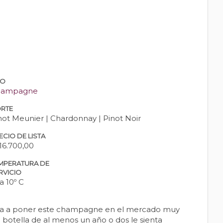
PO
hampagne
RTE
not Meunier | Chardonnay | Pinot Noir
ECIO DE LISTA
16.700,00
MPERATURA DE
RVICIO
 a 10º C
ncia a poner este champagne en el mercado muy
otella de al menos un año o dos le sienta