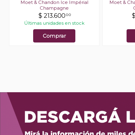
e
Moet & Chandon Ice Impérial
Moet & Cha
Champagne
$
213.600
00
Últimas unidades en stock
Comprar