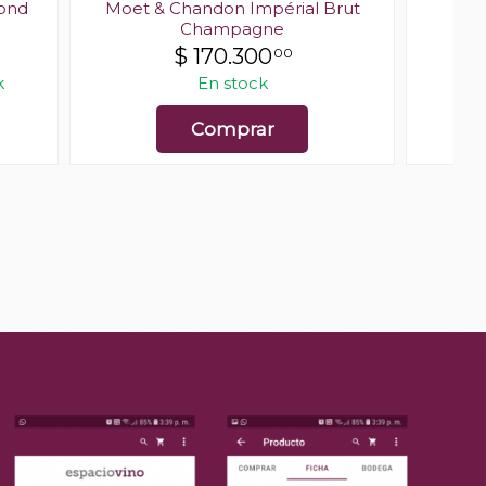
cond
Moet & Chandon Impérial Brut
T
Champagne
$
170.300
00
k
En stock
Comprar