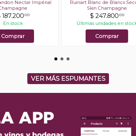
ndon Nectar Impérial
Ruinart Blanc de Blancs Se
Champagne
Skin Champagne
$
187.200
$
247.800
00
00
En stock
Últimas unidades en stoc
Comprar
Comprar
VER MÁS ESPUMANTES