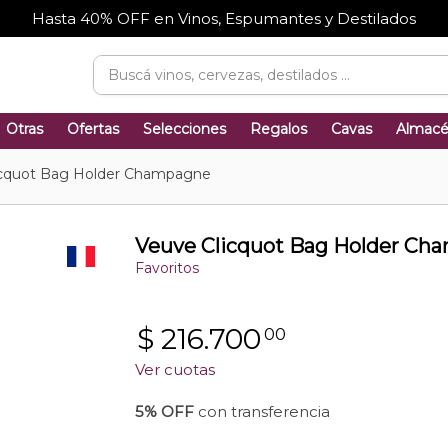
Hasta 40% OFF en Vinos, Espumantes y Destilados
Otras
Ofertas
Selecciones
Regalos
Cavas
Almac
icquot Bag Holder Champagne
Veuve Clicquot Bag Holder Ch
Favoritos
$
216.700
00
Ver cuotas
5% OFF
con transferencia