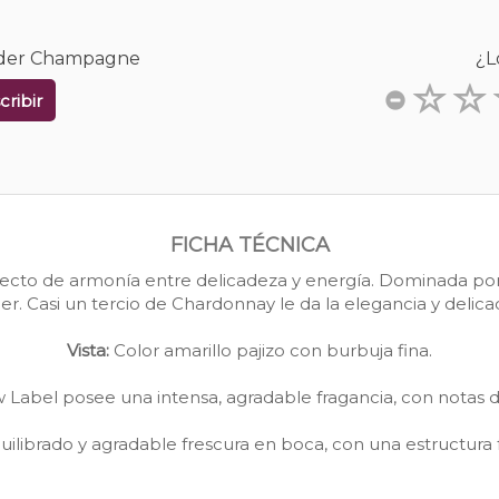
older Champagne
¿L
cribir
FICHA TÉCNICA
cto de armonía entre delicadeza y energía. Dominada por P
 Casi un tercio de Chardonnay le da la elegancia y delicad
Vista:
Color amarillo pajizo con burbuja fina.
 Label posee una intensa, agradable fragancia, con notas de
ilibrado y agradable frescura en boca, con una estructura f