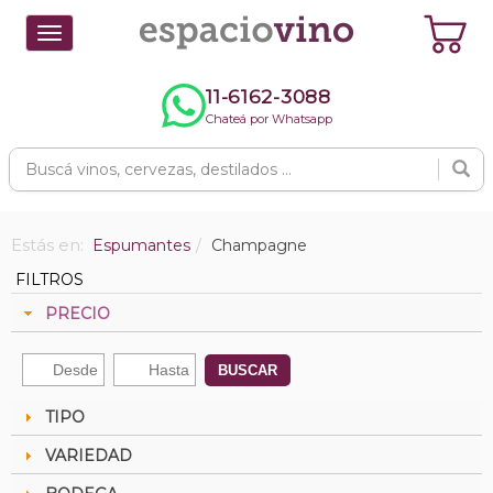
Toggle
navigation
11-6162-3088
Chateá por Whatsapp
Estás en:
Espumantes
Champagne
FILTROS
PRECIO
BUSCAR
TIPO
VARIEDAD