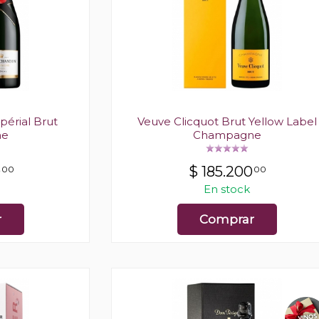
érial Brut
Veuve Clicquot Brut Yellow Label
ne
Champagne
0
$
185.200
00
00
En stock
r
Comprar