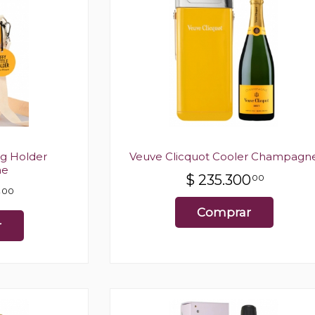
ag Holder
Veuve Clicquot Cooler Champagn
ne
$
235.300
00
0
00
Comprar
r