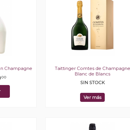
kin Champagne
Taittinger Comtes de Champagn
Blanc de Blancs
0
00
SIN STOCK
r
Ver más