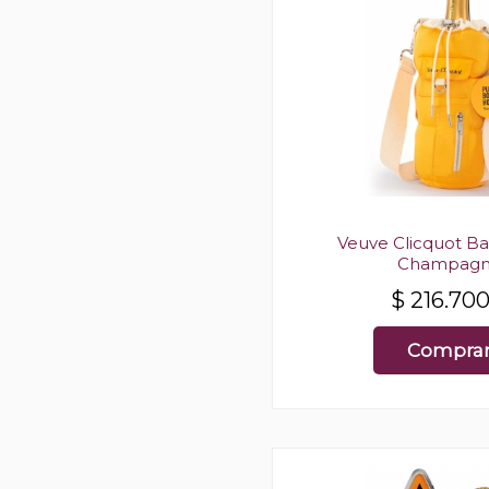
Veuve Clicquot B
Champag
$
216.70
Compra