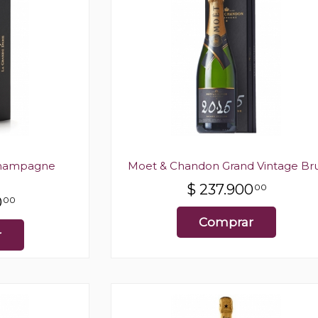
Champagne
Moet & Chandon Grand Vintage Br
$
237.900
00
0
00
Comprar
r