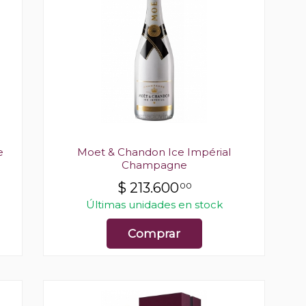
e
Moet & Chandon Ice Impérial
Champagne
$
213.600
00
Últimas unidades en stock
Comprar