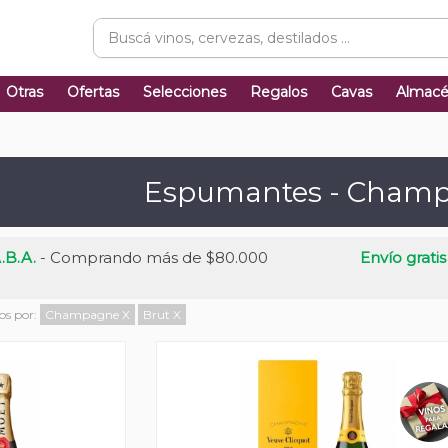
Otras
Ofertas
Selecciones
Regalos
Cavas
Almac
Espumantes - Cham
.B.A.
- Comprando más de $80.000
Envío gratis
dos por:
Champagne
X
Brut
X