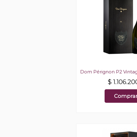
Dom Pérignon P2 Vint
$
1.106.20
Compra