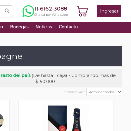
11-6162-3088
Ingresar
Chateá por Whatsapp
én
Bodegas
Noticias
Contacto
pagne
 resto del país
(De hasta 1 caja) - Comprando más de
$150.000
Ordenar Por: