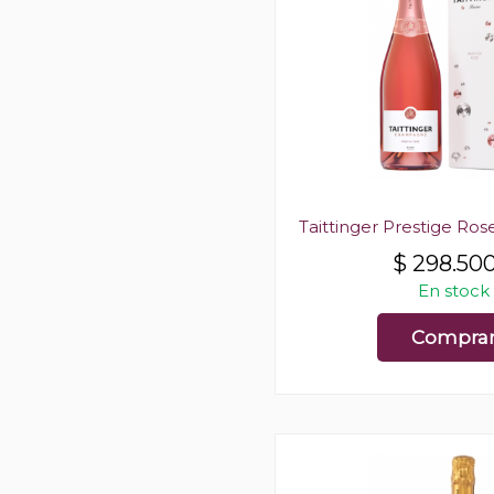
Taittinger Prestige R
$
298.50
En stock
Compra