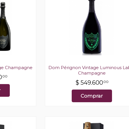
age Champagne
Dom Pérignon Vintage Luminous La
Champagne
0
00
$
549.600
00
r
Comprar