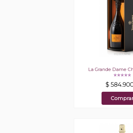
La Grande Dame 
$
584.90
Compra