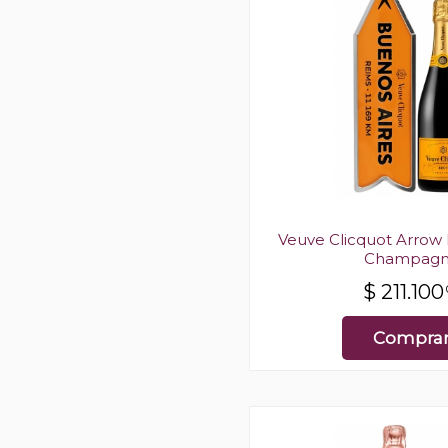
Veuve Clicquot Arrow
Champag
$
211.100
Compra