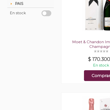
PAIS
En stock
Moet & Chandon Imp
Champag
$
170.30
En stock
Compra