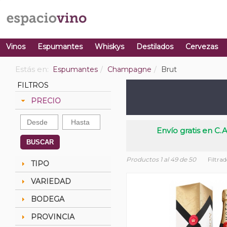
Vinos
Espumantes
Whiskys
Destilados
Cervezas
Estás en:
Espumantes
Champagne
Brut
FILTROS
PRECIO
Envío gratis en C.A
BUSCAR
Productos 1 al 49 de 50
Filtra
TIPO
VARIEDAD
BODEGA
PROVINCIA