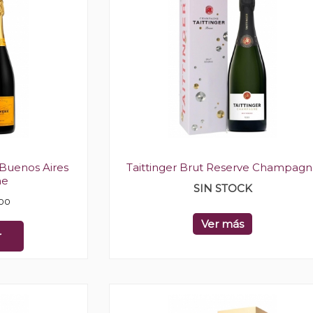
 Buenos Aires
Taittinger Brut Reserve Champag
ne
SIN STOCK
00
Ver más
r