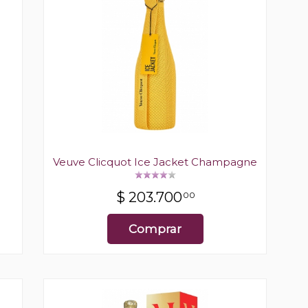
e
Veuve Clicquot Ice Jacket Champagne
$
203.700
00
Comprar