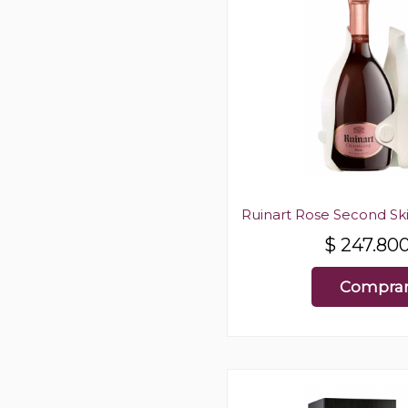
Ruinart Rose Second S
$
247.80
Compra