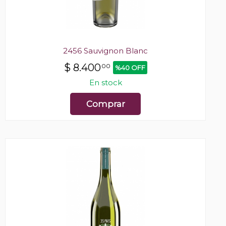
2456 Sauvignon Blanc
$
8.400
00
%40 OFF
En stock
Comprar