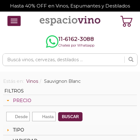
Hasta 40% OFF en Vinos, Espumantes y Destilados
Toggle
navigation
11-6162-3088
Chateá por Whatsapp
Estás en:
Vinos
Sauvignon Blanc
FILTROS
PRECIO
BUSCAR
TIPO