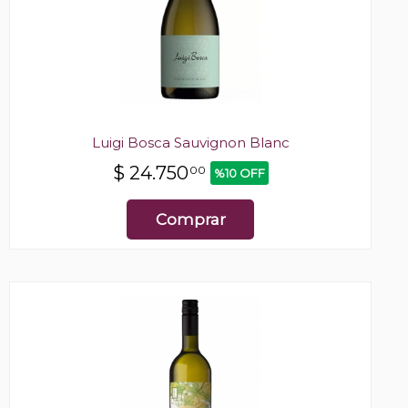
Luigi Bosca Sauvignon Blanc
$
24.750
00
%10 OFF
Comprar