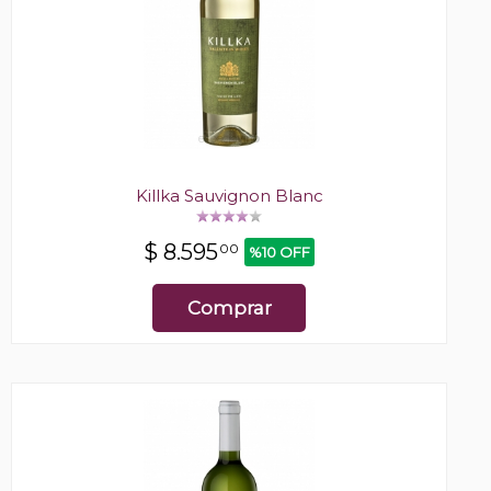
Killka Sauvignon Blanc
$
8.595
00
%10 OFF
Comprar