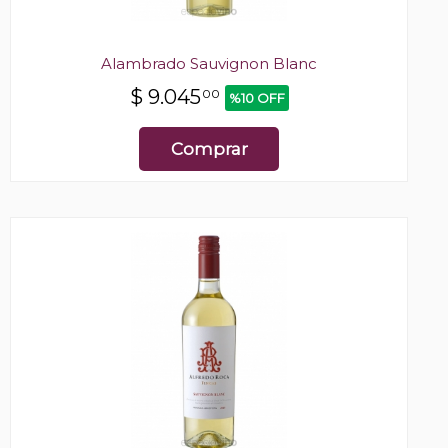
Alambrado Sauvignon Blanc
$
9.045
00
%10 OFF
Comprar