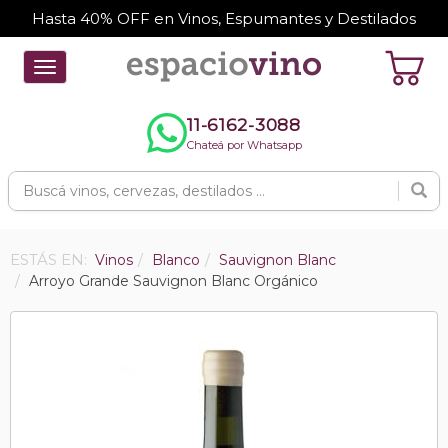
Hasta 40% OFF en Vinos, Espumantes y Destilados
Toggle
navigation
11-6162-3088
Chateá por Whatsapp
ESTÁS EN:
Vinos
Blanco
Sauvignon Blanc
Arroyo Grande Sauvignon Blanc Orgánico