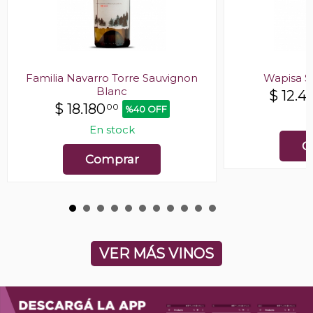
Familia Navarro Torre Sauvignon
Wapisa S
Blanc
$
12.4
$
18.180
00
%40 OFF
E
En stock
C
Comprar
VER MÁS VINOS