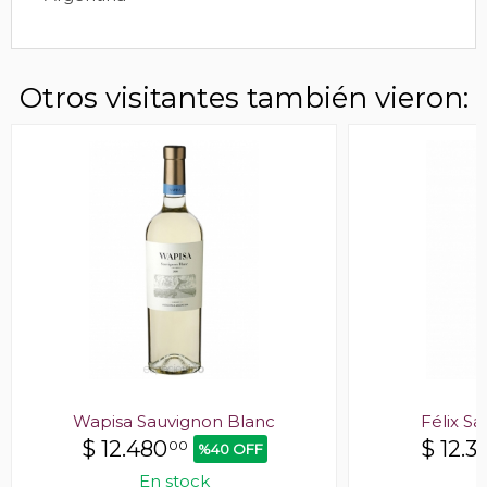
Otros visitantes también vieron:
Wapisa Sauvignon Blanc
Félix S
$
12.480
$
12.3
00
%40 OFF
En stock
E