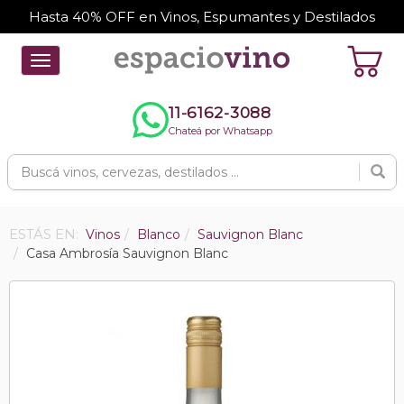
Hasta 40% OFF en Vinos, Espumantes y Destilados
Toggle
navigation
11-6162-3088
Chateá por Whatsapp
ESTÁS EN:
Vinos
Blanco
Sauvignon Blanc
Casa Ambrosía Sauvignon Blanc