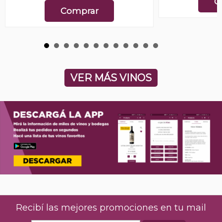
C
Comprar
VER MÁS VINOS
Recibí las mejores promociones en tu mail