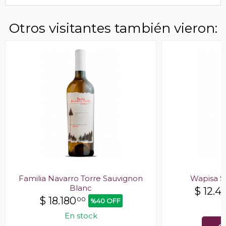
Otros visitantes también vieron:
Familia Navarro Torre Sauvignon
Wapisa S
Blanc
$
12.4
$
18.180
00
%40 OFF
E
En stock