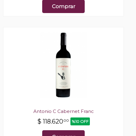
Comprar
Antonio C Cabernet Franc
$
118.620
00
%10 OFF