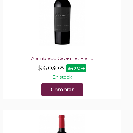
Alambrado Cabernet Franc
$
6.030
00
%40 OFF
En stock
Comprar