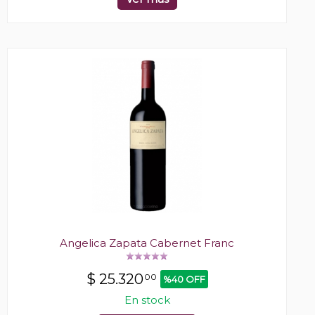
Angelica Zapata Cabernet Franc
$
25.320
00
%40 OFF
En stock