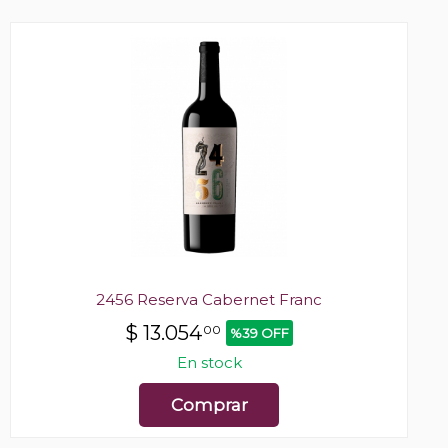
2456 Reserva Cabernet Franc
$
13.054
00
%39 OFF
En stock
Comprar