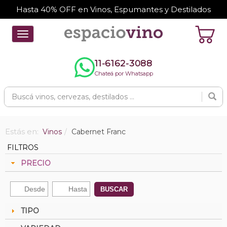
Hasta 40% OFF en Vinos, Espumantes y Destilados
Toggle
navigation
11-6162-3088
Chateá por Whatsapp
Estás en:
Vinos
Cabernet Franc
FILTROS
PRECIO
BUSCAR
TIPO