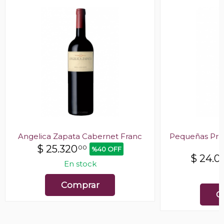
Angelica Zapata Cabernet Franc
Pequeñas Pro
$
25.320
00
%40 OFF
$
24.0
En stock
E
Comprar
C