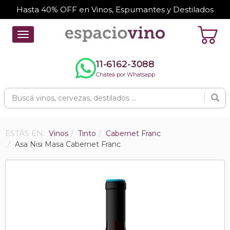
Hasta 40% OFF en Vinos, Espumantes y Destilados
Toggle
navigation
11-6162-3088
Chateá por Whatsapp
ESTÁS EN:
Vinos
Tinto
Cabernet Franc
Asa Nisi Masa Cabernet Franc