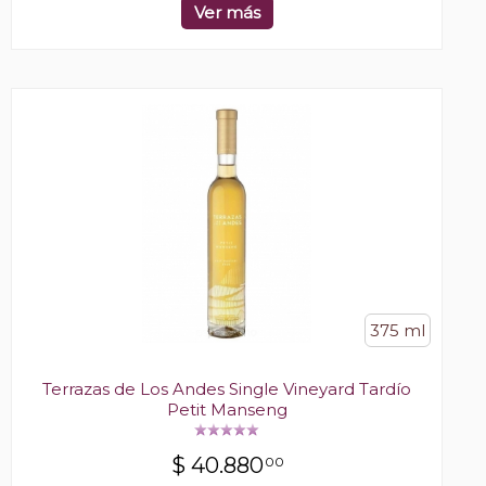
Ver más
375 ml
Terrazas de Los Andes Single Vineyard Tardío
Petit Manseng
$
40.880
00