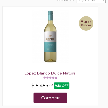
López Blanco Dulce Natural
$
8.485
00
%10 OFF
Comprar