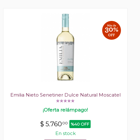
Emilia Nieto Senetiner Dulce Natural Moscatel
¡Oferta relámpago!
$
5.760
00
%40 OFF
En stock