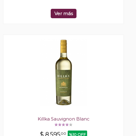
Ver más
Killka Sauvignon Blanc
$
8.595
00
%10 OFF