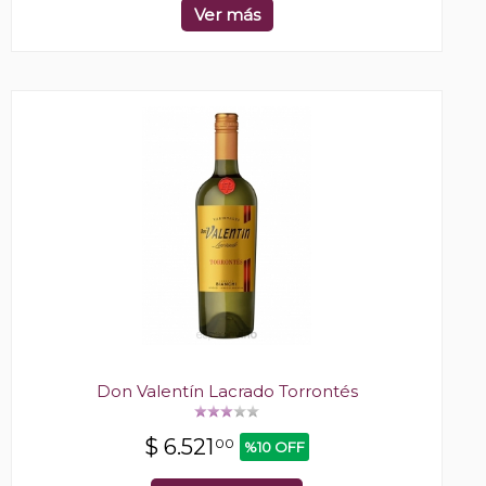
Ver más
Don Valentín Lacrado Torrontés
$
6.521
00
%10 OFF