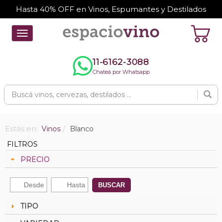
Hasta 40% OFF en Vinos, Espumantes y Destilados
Toggle
navigation
11-6162-3088
Chateá por Whatsapp
Estás en:
Vinos
Blanco
FILTROS
PRECIO
BUSCAR
TIPO