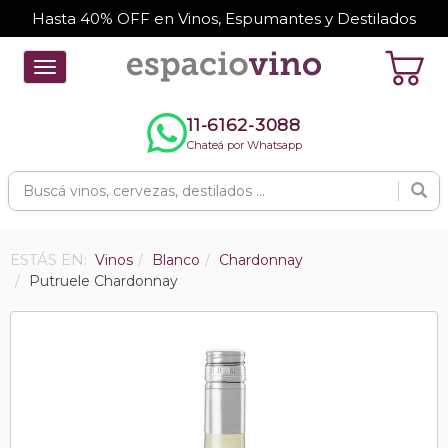
Hasta 40% OFF en Vinos, Espumantes y Destilados
Toggle
navigation
11-6162-3088
Chateá por Whatsapp
ESTÁS EN:
Vinos
Blanco
Chardonnay
Putruele Chardonnay