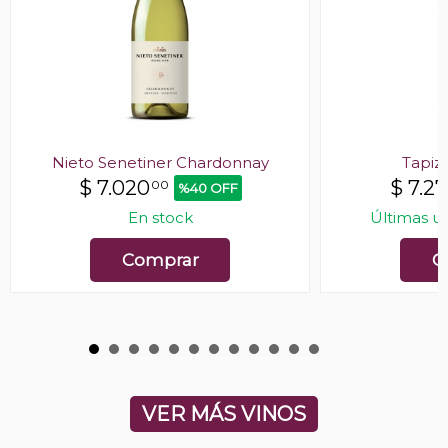
Nieto Senetiner Chardonnay
Tapiz
$
7.020
$
7.2
00
%40 OFF
En stock
Últimas u
Comprar
C
VER MÁS VINOS