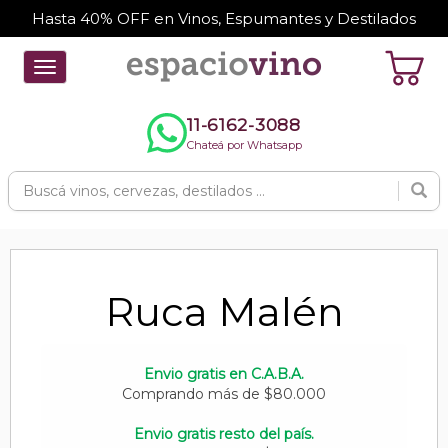
Hasta 40% OFF en Vinos, Espumantes y Destilados
Toggle
navigation
11-6162-3088
Chateá por Whatsapp
Ruca Malén
Envio gratis en C.A.B.A.
Comprando más de $80.000
Envio gratis resto del país.