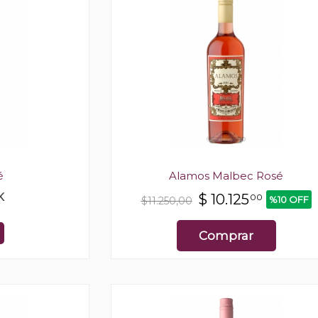
é
Alamos Malbec Rosé
K
$
10.125
00
%10 OFF
$11.250,00
Comprar