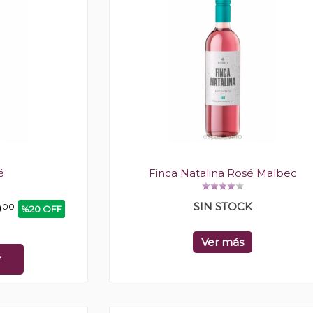
é
Finca Natalina Rosé Malbec
SIN STOCK
0
00
%20 OFF
Ver más
r