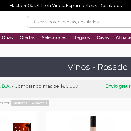
Hasta 40% OFF en Vinos, Espumantes y Destilados
Otras
Ofertas
Selecciones
Regalos
Cavas
Almac
Vinos - Rosado
.B.A.
- Comprando más de $80.000
Envío gratis
os por:
Malbec
X
Rosado
X