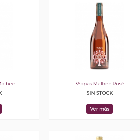
Malbec
3Sapas Malbec Rosé
K
SIN STOCK
Ver más