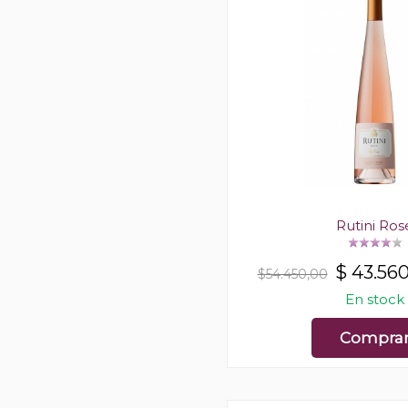
Rutini Ros
$
43.56
$54.450,00
En stock
Compra