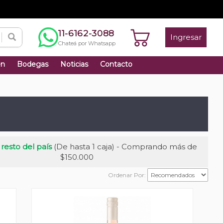
11-6162-3088
Ingresar
Chateá por Whatsapp
én
Bodegas
Noticias
Contacto
 resto del país
(De hasta 1 caja) - Comprando más de
$150.000
Ordenar Por: