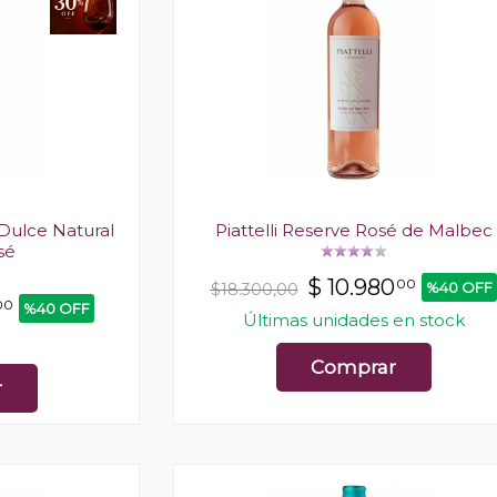
 Dulce Natural
Piattelli Reserve Rosé de Malbec
sé
$
10.980
00
%40 OFF
$18.300,00
00
%40 OFF
Últimas unidades en stock
Comprar
r