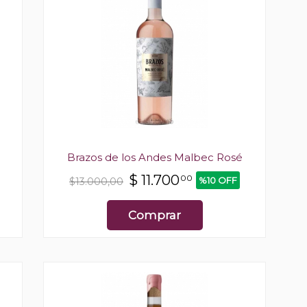
Brazos de los Andes Malbec Rosé
$
11.700
00
%10 OFF
$13.000,00
Comprar