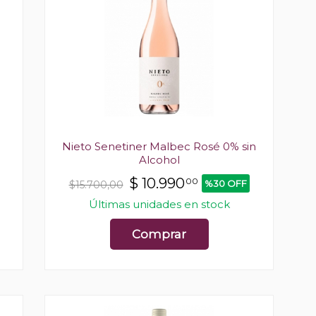
Nieto Senetiner Malbec Rosé 0% sin
Alcohol
$
10.990
00
%30 OFF
$15.700,00
Últimas unidades en stock
Comprar