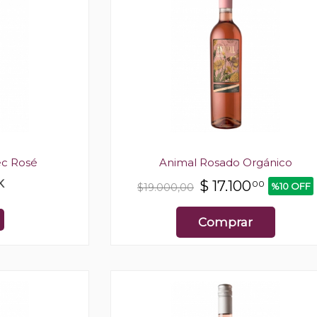
c Rosé
Animal Rosado Orgánico
K
$
17.100
00
%10 OFF
$19.000,00
Comprar