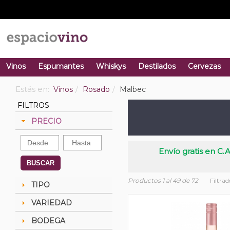
Vinos
Espumantes
Whiskys
Destilados
Cervezas
Estás en:
Vinos
Rosado
Malbec
FILTROS
PRECIO
Envío gratis en C.A
BUSCAR
Productos 1 al 49 de 72
Filtrad
TIPO
VARIEDAD
BODEGA