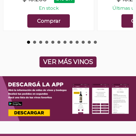
En stock
Últimas u
Comprar
C
VER MÁS VINOS