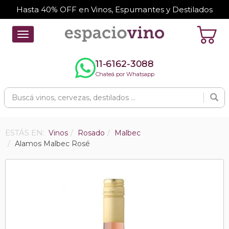
Hasta 40% OFF en Vinos, Espumantes y Destilados
Toggle
navigation
11-6162-3088
Chateá por Whatsapp
ESTÁS EN:
Vinos
Rosado
Malbec
Alamos Malbec Rosé