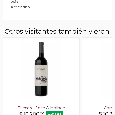
PAÍS
Argentina
Otros visitantes también vieron:
Zuccardi Serie A Malbec
Carra
$
10.200
$
10.2
00
%40 OFF