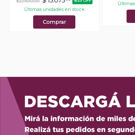
$
15.075
%33 OFF
$22.500,00
Últimas
Últimas unidades en stock
Comprar