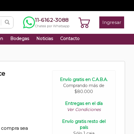
11-6162-3088
Ingresar
Chateá por Whatsapp
én
Bodegas
Noticias
Contacto
ce
Envío gratis en C.A.B.A.
Comprando más de
$80.000
Entregas en el día
Ver Condiciones
Envío gratis resto del
país
u compra sea
Sólo 1 caja