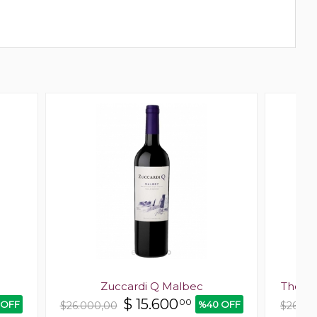
Zuccardi Q Malbec
The Ow
$
15.600
00
 OFF
%40 OFF
$26.000,00
$26.20