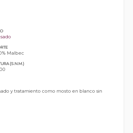
PO
sado
RTE
0% Malbec
URA (S.N.M.)
00
ensado y tratamiento como mosto en blanco sin