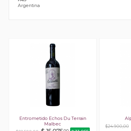
Argentina
Entrometido Echos Du Terrain
Al
Malbec
$24.900,00
00