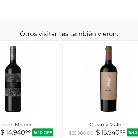
Otros visitantes también vieron:
pasión Malbec
Qaramy Malbec
$
14.940
$
15.540
00
00
%40 OFF
%40
$25.900,00