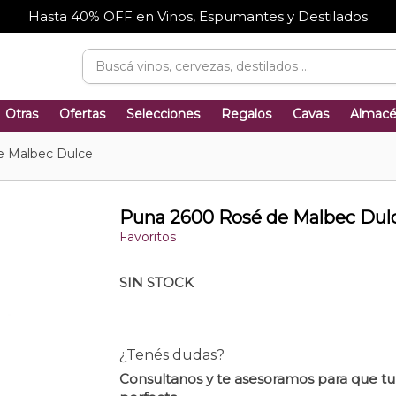
Hasta 40% OFF en Vinos, Espumantes y Destilados
Otras
Ofertas
Selecciones
Regalos
Cavas
Almac
e Malbec Dulce
Puna 2600 Rosé de Malbec Dul
Favoritos
SIN STOCK
¿Tenés dudas?
Consultanos y te asesoramos para que t