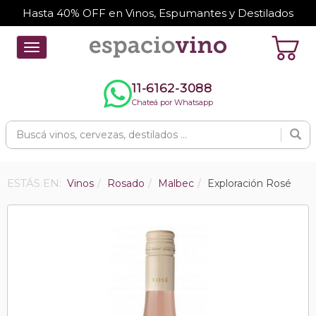
Hasta 40% OFF en Vinos, Espumantes y Destilados
Toggle
navigation
11-6162-3088
Chateá por Whatsapp
ESTÁS EN:
Vinos
Rosado
Malbec
Exploración Rosé