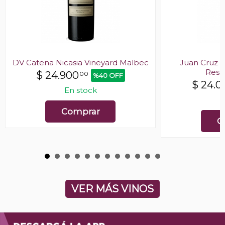
DV Catena Nicasia Vineyard Malbec
Juan Cruz N
Rese
$
24.900
00
%40 OFF
$
24.0
En stock
E
Comprar
C
VER MÁS VINOS