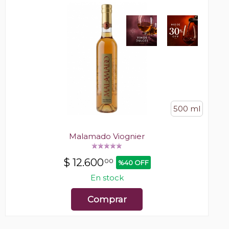
500 ml
Malamado Viognier
$
12.600
00
%40 OFF
En stock
Comprar