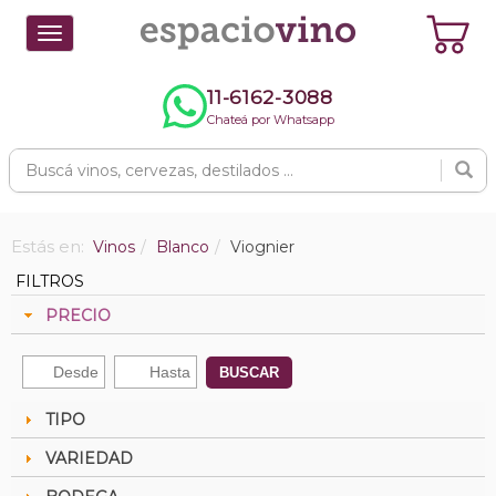
Toggle
navigation
11-6162-3088
Chateá por Whatsapp
Estás en:
Vinos
Blanco
Viognier
FILTROS
PRECIO
BUSCAR
TIPO
VARIEDAD