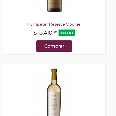
Trumpeter Reserve Viognier
$
13.410
00
%10 OFF
Comprar