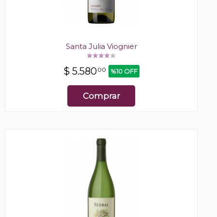
Santa Julia Viognier
$
5.580
00
%10 OFF
Comprar