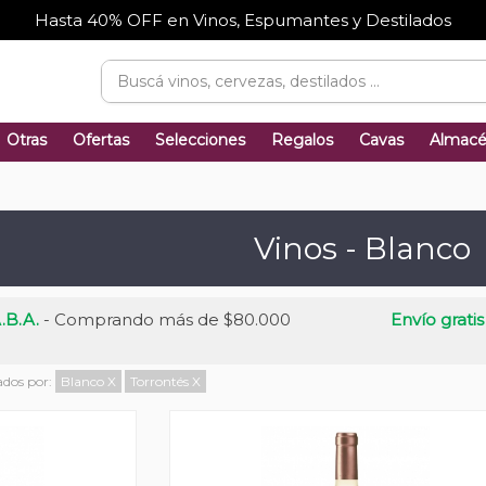
Hasta 40% OFF en Vinos, Espumantes y Destilados
Otras
Ofertas
Selecciones
Regalos
Cavas
Almac
Vinos - Blanco
.B.A.
- Comprando más de $80.000
Envío gratis
rados por:
Blanco
X
Torrontés
X