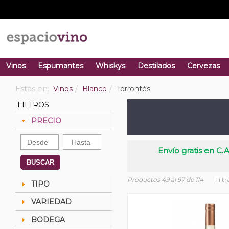
Vinos
Espumantes
Whiskys
Destilados
Cervezas
Estás en:
Vinos
Blanco
Torrontés
FILTROS
PRECIO
Envío gratis en C.A
BUSCAR
Productos 49 al 97 de 114
Filt
TIPO
VARIEDAD
BODEGA