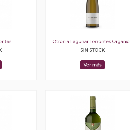
ontés
Otronia Lagunar Torrontés Orgánic
K
SIN STOCK
Ver más