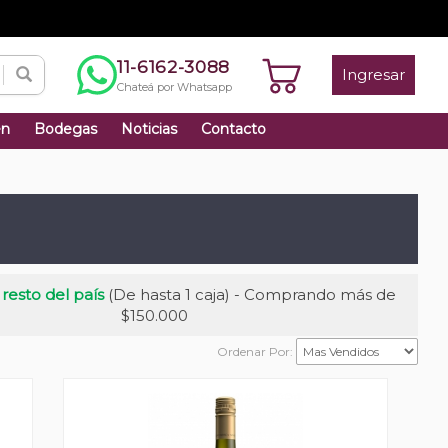
11-6162-3088
Ingresar
Chateá por Whatsapp
én
Bodegas
Noticias
Contacto
 resto del país
(De hasta 1 caja) - Comprando más de
$150.000
Ordenar Por: