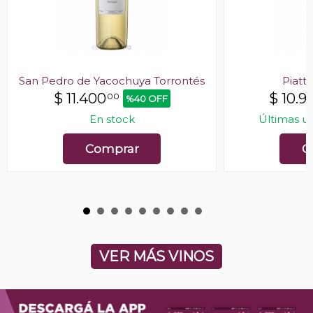
San Pedro de Yacochuya Torrontés
Piatte
$
11.400
$
10.9
00
%40 OFF
En stock
Últimas u
Comprar
C
VER MÁS VINOS