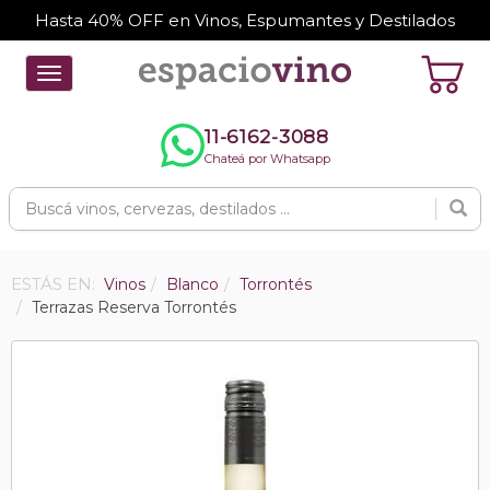
Hasta 40% OFF en Vinos, Espumantes y Destilados
Toggle
navigation
11-6162-3088
Chateá por Whatsapp
ESTÁS EN:
Vinos
Blanco
Torrontés
Terrazas Reserva Torrontés