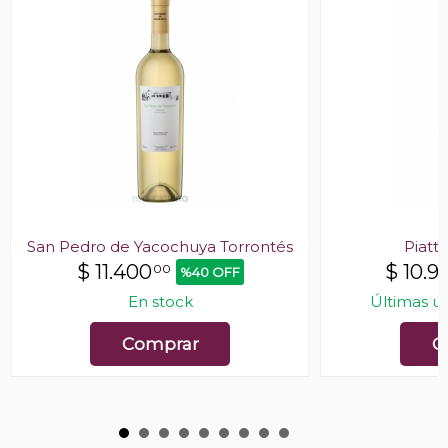
San Pedro de Yacochuya Torrontés
Piatte
$
11.400
$
10.9
00
%40 OFF
En stock
Últimas u
Comprar
C