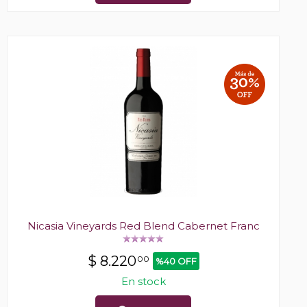
Nicasia Vineyards Red Blend Cabernet Franc
$
8.220
00
%40 OFF
En stock