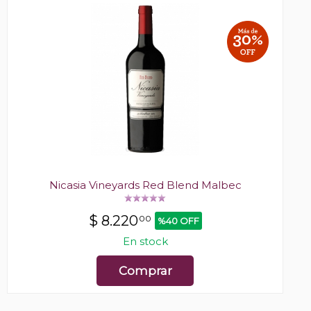
Nicasia Vineyards Red Blend Malbec
$
8.220
00
%40 OFF
En stock
Comprar