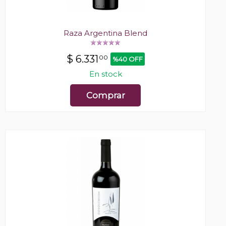
Raza Argentina Blend
$
6.331
00
%40 OFF
En stock
Comprar