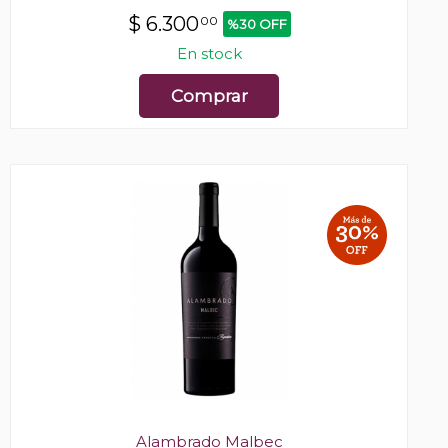
$
6.300
00
%30 OFF
En stock
Comprar
Alambrado Malbec