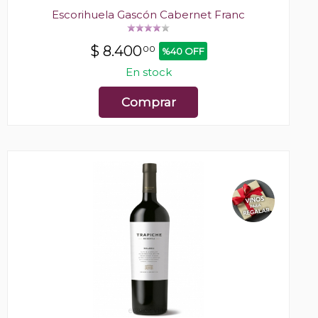
Escorihuela Gascón Cabernet Franc
$
8.400
00
%40 OFF
En stock
Comprar