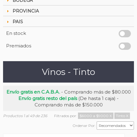
BODEGA
PROVINCIA
PAIS
En stock
Premiados
Vinos - Tinto
Envío gratis en C.A.B.A.
- Comprando más de $80.000
Envío gratis resto del país
(De hasta 1 caja) -
Comprando más de $150.000
Productos 1 al 49 de 236
Filtrados por:
$6000 a $9000
X
Tinto
X
Ordenar Por: