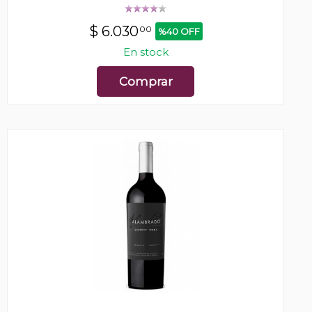
$
6.030
00
%40 OFF
En stock
Comprar