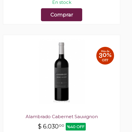
En stock
Comprar
Alambrado Cabernet Sauvignon
$
6.030
00
%40 OFF