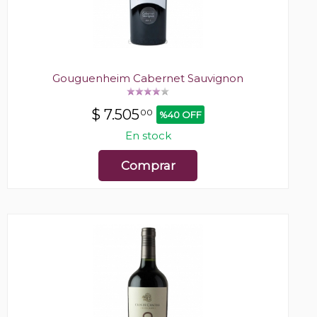
Gouguenheim Cabernet Sauvignon
$
7.505
00
%40 OFF
En stock
Comprar