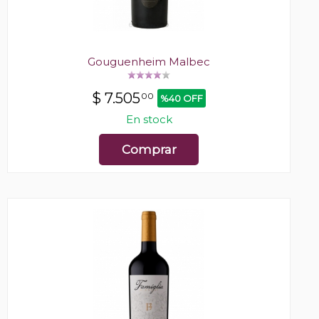
Gouguenheim Malbec
$
7.505
00
%40 OFF
En stock
Comprar