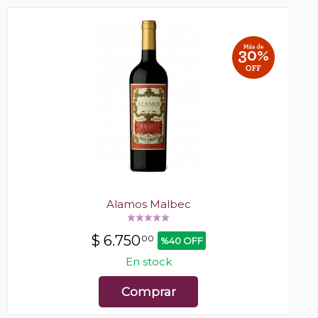
Alamos Malbec
$
6.750
00
%40 OFF
En stock
Comprar