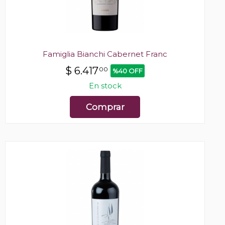
Famiglia Bianchi Cabernet Franc
$
6.417
00
%40 OFF
En stock
Comprar