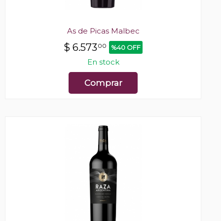
As de Picas Malbec
$
6.573
00
%40 OFF
En stock
Comprar