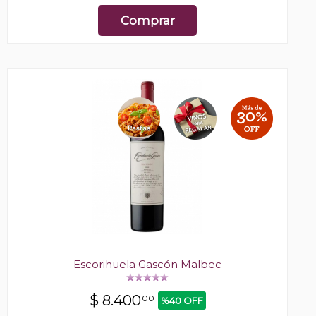
Comprar
Escorihuela Gascón Malbec
$
8.400
00
%40 OFF