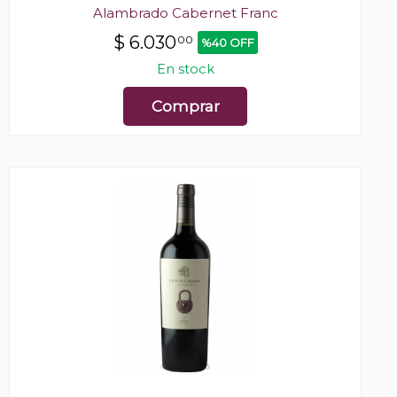
Alambrado Cabernet Franc
$
6.030
00
%40 OFF
En stock
Comprar