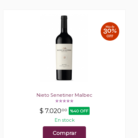
Nieto Senetiner Malbec
$
7.020
00
%40 OFF
En stock
Comprar