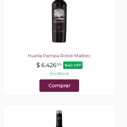
Huella Pampa Roble Malbec
$
6.426
00
%40 OFF
En stock
Comprar