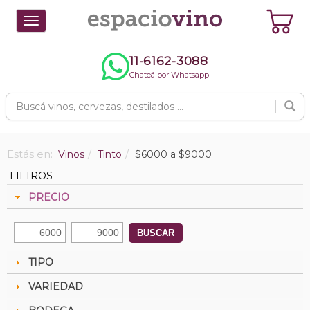
Toggle
navigation
11-6162-3088
Chateá por Whatsapp
Estás en:
Vinos
Tinto
$6000 a $9000
FILTROS
PRECIO
BUSCAR
TIPO
VARIEDAD