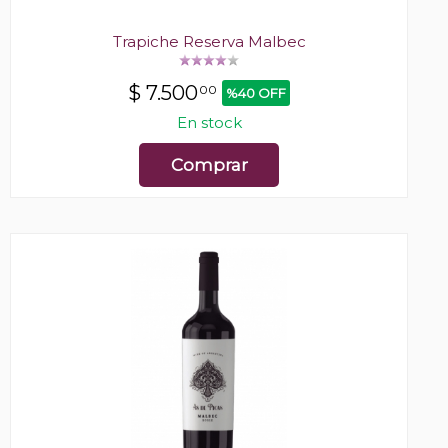
Trapiche Reserva Malbec
$
7.500
00
%40 OFF
En stock
Comprar