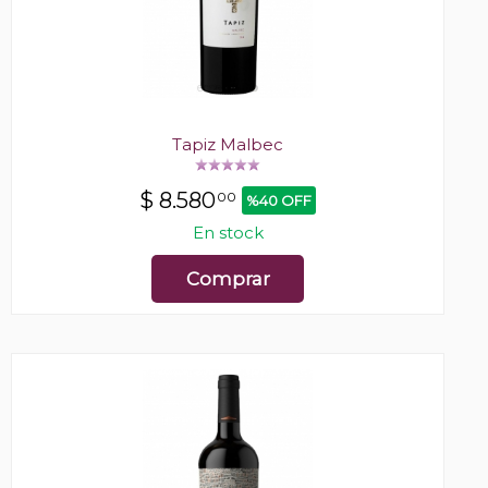
Tapiz Malbec
$
8.580
00
%40 OFF
En stock
Comprar