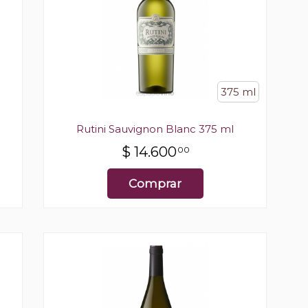
375 ml
Rutini Sauvignon Blanc 375 ml
$
14.600
00
Comprar