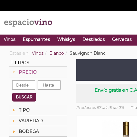
Vinos
Espumantes
Whiskys
Destilados
Cervezas
Estás en:
Vinos
Blanco
Sauvignon Blanc
FILTROS
PRECIO
Envío gratis en C.A
BUSCAR
Productos 97 al 145 de 156
Fil
TIPO
VARIEDAD
BODEGA