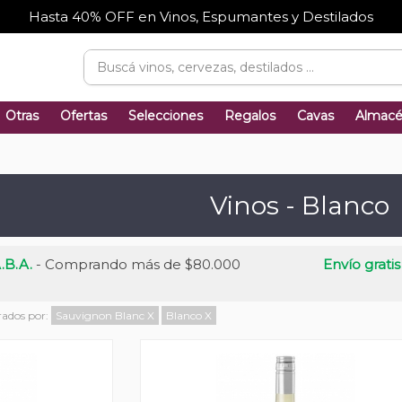
Hasta 40% OFF en Vinos, Espumantes y Destilados
Otras
Ofertas
Selecciones
Regalos
Cavas
Almac
Vinos - Blanco
.B.A.
- Comprando más de $80.000
Envío gratis
trados por:
Sauvignon Blanc
X
Blanco
X