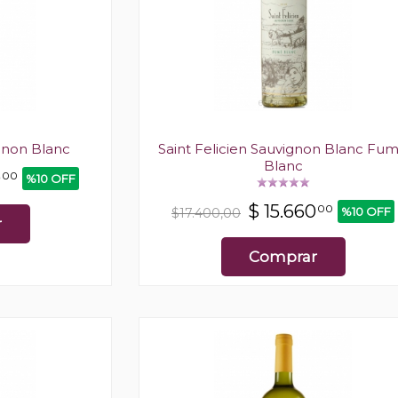
ignon Blanc
Saint Felicien Sauvignon Blanc Fu
Blanc
0
00
%10 OFF
$
15.660
00
%10 OFF
$17.400,00
r
Comprar