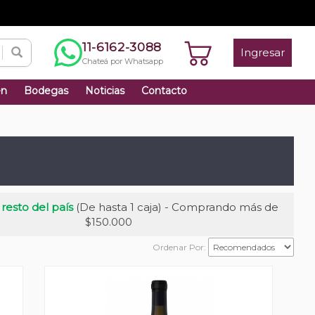
11-6162-3088
Ingresar
Chateá por Whatsapp
én
Bodegas
Noticias
Contacto
 resto del país
(De hasta 1 caja) - Comprando más de
$150.000
Ordenar Por: