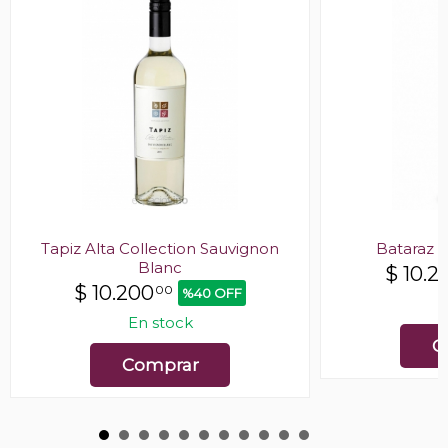
Tapiz Alta Collection Sauvignon
Bataraz 
Blanc
$
10.2
$
10.200
00
%40 OFF
E
En stock
C
Comprar