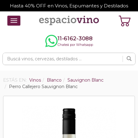
Hasta 40% OFF en Vinos, Espumantes y Destilados
Toggle
navigation
11-6162-3088
Chateá por Whatsapp
ESTÁS EN:
Vinos
Blanco
Sauvignon Blanc
Perro Callejero Sauvignon Blanc