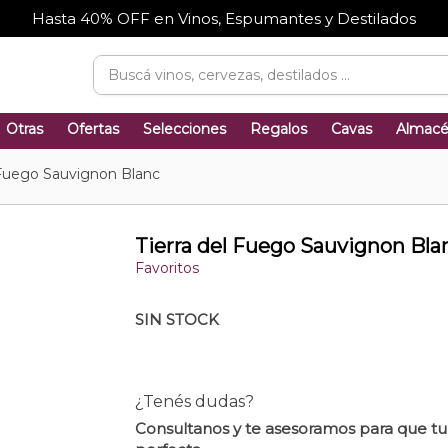
Hasta 40% OFF en Vinos, Espumantes y Destilados
Otras
Ofertas
Selecciones
Regalos
Cavas
Almac
 Fuego Sauvignon Blanc
Tierra del Fuego Sauvignon Bla
Favoritos
SIN STOCK
¿Tenés dudas?
Consultanos y te asesoramos para que t