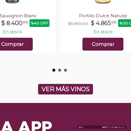
Sauvignon Blanc
Portillo Dulce Natural
$
8.400
$
4.865
00
00
%40 OFF
%30 
$6.950,00
En stock
En stock
Comprar
Comprar
VER MÁS VINOS