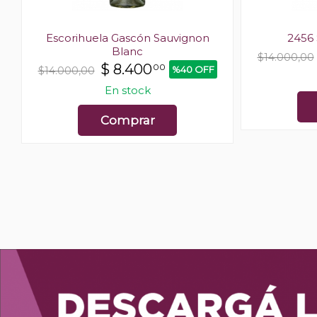
Escorihuela Gascón Sauvignon
2456 
Blanc
$14.000,00
$
8.400
00
%40 OFF
$14.000,00
En stock
Comprar