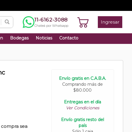
11-6162-3088
Ingresar
Chateá por Whatsapp
én
Bodegas
Noticias
Contacto
nc
Envío gratis en C.A.B.A.
Comprando más de
$80.000
Entregas en el día
Ver Condiciones
Envío gratis resto del
país
u compra sea
Sólo 1 caja