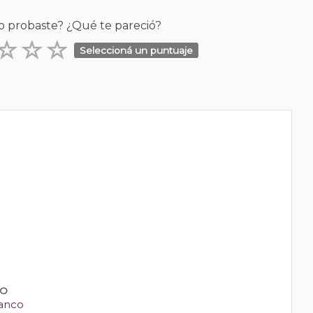
o probaste? ¿Qué te pareció?
Seleccioná un puntuaje
PO
anco