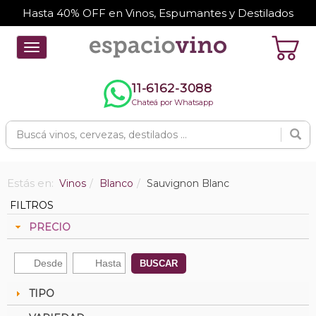
Hasta 40% OFF en Vinos, Espumantes y Destilados
Toggle
navigation
11-6162-3088
Chateá por Whatsapp
Estás en:
Vinos
Blanco
Sauvignon Blanc
FILTROS
PRECIO
BUSCAR
TIPO